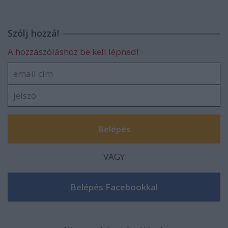
Szólj hozzá!
A hozzászóláshoz be kell lépned!
VAGY