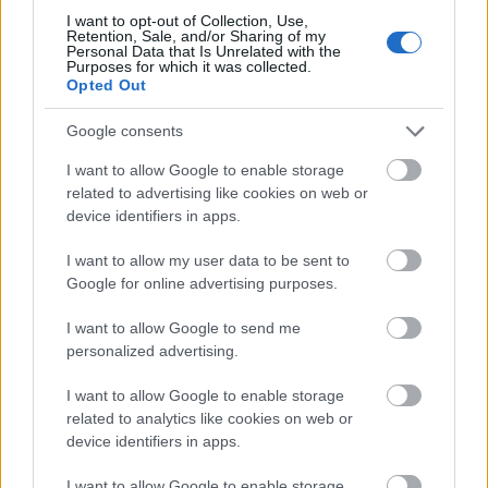
Möglichkeit sechs Stunden oder länger hält. Suchen
I want to opt-out of Collection, Use,
Retention, Sale, and/or Sharing of my
Sie nach Energiesparfunktionen.
Personal Data that Is Unrelated with the
Purposes for which it was collected.
Opted Out
Entscheiden Sie vor dem Kauf eines Laptops, wofür
Sie ihn verwenden möchten. Wenn es
Google consents
geschäftsorientierter sein soll, können Sie sich
wahrscheinlich für ein billigeres Modell entscheiden,
I want to allow Google to enable storage
das Word-, Excel- und grundlegende
related to advertising like cookies on web or
Internetfunktionen ausführen kann. Wenn es sich um
device identifiers in apps.
Ihr tragbares Spielgerät handelt, sollten Sie mehr
investieren, um die Leistung sicherzustellen.
I want to allow my user data to be sent to
Google for online advertising purposes.
Sie sollten immer die Größe berücksichtigen, wenn
Sie überlegen, welchen Laptop Sie kaufen möchten.
I want to allow Google to send me
Bei Laptops reichen die Bildschirme normalerweise
personalized advertising.
von 13 Zoll bis etwa 17 Zoll. Wenn Sie möchten, dass
I want to allow Google to enable storage
ein Laptop Ihren Desktop ersetzt, ist ein größerer
related to analytics like cookies on web or
Monitor am besten geeignet. Wenn Sie nach
device identifiers in apps.
Portabilität suchen, werden Sie wahrscheinlich mit
einem kleineren Modell gut zurechtkommen.
I want to allow Google to enable storage