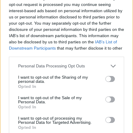
diese Weise erhalten Sie die Antwort auf Ihre Frage
opt-out request is processed you may continue seeing
und können sich auch an den Kundendienst wenden.
interest-based ads based on personal information utilized by
Der Kundendienst des Unternehmens kann Ihnen
us or personal information disclosed to third parties prior to
dabei helfen, festzustellen, ob es sich um ein
your opt-out. You may separately opt-out of the further
Unternehmen handelt, mit dem Sie Geschäfte tätigen
disclosure of your personal information by third parties on the
möchten.
IAB’s list of downstream participants. This information may
also be disclosed by us to third parties on the
IAB’s List of
Denken Sie an die Tastatur des Laptops, den Sie
Downstream Participants
that may further disclose it to other
kaufen möchten. Ist es komfortabel? Bei den meisten
third parties.
Laptops können Sie bei Bedarf eine andere Tastatur
Please note that this website/app uses one or more Google
Personal Data Processing Opt Outs
anschließen. Versuchen Sie jedoch, einen Laptop mit
services and may gather and store information including but
einer Tastatur zu erwerben, mit der Sie sich sofort
not limited to your visit or usage behaviour. You may click to
I want to opt-out of the Sharing of my
wohl fühlen. Machen Sie sich zum Beispiel ein Bild
personal data.
grant or deny consent to Google and its third-party tags to
davon, wie nahe die Tasten beieinander liegen.
Opted In
use your data for below specified purposes in below Google
consent section.
I want to opt-out of the Sale of my
Sie möchten vielleicht einen günstigeren Laptop,
Personal Data.
kaufen aber so viel Akkulaufzeit, wie Sie sich leisten
Opted In
können. Vorzeitiger Saftmangel ist die häufigste
Beschwerde über billigere Laptops. Kaufen Sie
I want to opt-out of processing my
Personal Data for Targeted Advertising.
mindestens vier Stunden Akkulaufzeit ein, aber
Opted In
versuchen Sie, ein Modell zu finden, das nach