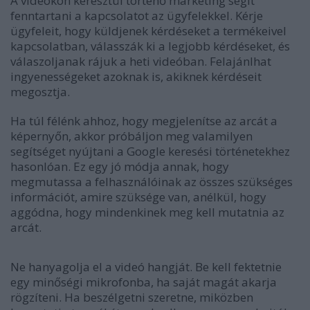
A videókon keresztül történő marketing segít
fenntartani a kapcsolatot az ügyfelekkel. Kérje
ügyfeleit, hogy küldjenek kérdéseket a termékeivel
kapcsolatban, válasszák ki a legjobb kérdéseket, és
válaszoljanak rájuk a heti videóban. Felajánlhat
ingyenességeket azoknak is, akiknek kérdéseit
megosztja.
Ha túl félénk ahhoz, hogy megjelenítse az arcát a
képernyőn, akkor próbáljon meg valamilyen
segítséget nyújtani a Google keresési történetekhez
hasonlóan. Ez egy jó módja annak, hogy
megmutassa a felhasználóinak az összes szükséges
információt, amire szüksége van, anélkül, hogy
aggódna, hogy mindenkinek meg kell mutatnia az
arcát.
Ne hanyagolja el a videó hangját. Be kell fektetnie
egy minőségi mikrofonba, ha saját magát akarja
rögzíteni. Ha beszélgetni szeretne, miközben