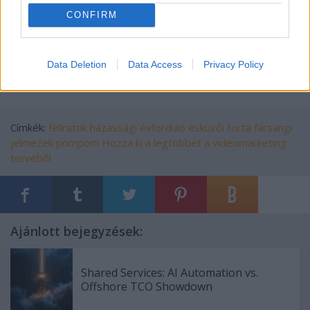
5.
esküvői torta
CONFIRM
feliratok,pompom,házassági évforduló,farsangi
jelmezek,esküvői torta
Data Deletion
Data Access
Privacy Policy
Címkék:
feliratok
házassági évforduló
esküvői torta
farsangi
jelmezek
pompom
Hozza ki a legtöbbet a videomarketing
tervéből
Ajánlott bejegyzések:
Shared Services: AI Automation vs.
Offshore TCO Showdown