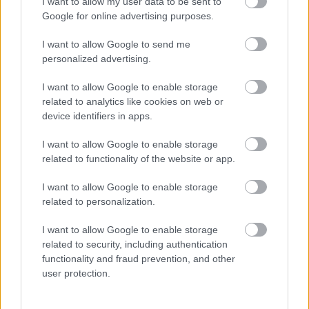
I want to allow my user data to be sent to
Google for online advertising purposes.
Videó marketing segítségével világszerte elérhető. A
videomarketing használatakor nem kell a helyi
I want to allow Google to send me
emberekre koncentrálnia. Az internetes videók
personalized advertising.
mindenki számára elérhetőek, aki rendelkezik
mobiltelefonnal vagy számítógéppel. Mindaz, amit
I want to allow Google to enable storage
itt tanult, segíthet egy hatékony videomarketing-
related to analytics like cookies on web or
kampány megtervezésében és végrehajtásában.
device identifiers in apps.
I want to allow Google to enable storage
feliratok,pompom,házassági
related to functionality of the website or app.
évforduló,farsangi jelmezek,esküvői
torta
I want to allow Google to enable storage
1.
feliratok
related to personalization.
2.
pompom
I want to allow Google to enable storage
related to security, including authentication
3.
házassági évforduló
functionality and fraud prevention, and other
user protection.
4.
farsangi jelmezek