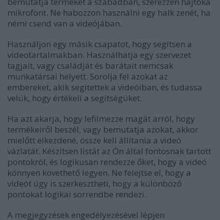
bemutatja termékét a szabadban, szerezzen hajtóka
mikrofont. Ne habozzon használni egy halk zenét, ha
némi csend van a videójában.
Használjon egy másik csapatot, hogy segítsen a
videotartalmakban. Használhatja egy szervezet
tagjait, vagy családját és barátait nemcsak
munkatársai helyett. Sorolja fel azokat az
embereket, akik segítettek a videóiban, és tudassa
velük, hogy értékeli a segítségüket.
Ha azt akarja, hogy lefilmezze magát arról, hogy
termékeiről beszél, vagy bemutatja azokat, akkor
mielőtt elkezdené, össze kell állítania a videó
vázlatát. Készítsen listát az Ön által fontosnak tartott
pontokról, és logikusan rendezze őket, hogy a videó
könnyen követhető legyen. Ne felejtse el, hogy a
videót úgy is szerkesztheti, hogy a különböző
pontokat logikai sorrendbe rendezi.
A megjegyzések engedélyezésével lépjen