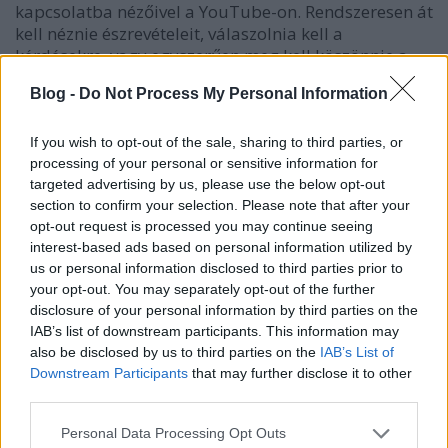
kapcsolatba nézőivel a YouTube-on. Rendszeresen át
kell néznie észrevételeit, válaszolnia kell a
kérdésekre, vagy egyszerűen meg kell köszönnie a
felhasználók visszajelzését. Ne habozzon törölni a
Blog -
Do Not Process My Personal Information
negatív megjegyzéseket, hogy a felhasználók jól
érezzék magukat véleményük megosztása terén.
Figyelnie kell minden olyan videóra, amelyet
If you wish to opt-out of the sale, sharing to third parties, or
válaszként tettek közzé, és esetleg fel kell tüntetnie,
processing of your personal or sensitive information for
targeted advertising by us, please use the below opt-out
ha releváns a témája szempontjából.
section to confirm your selection. Please note that after your
opt-out request is processed you may continue seeing
Ismerje meg közönségét. A meggyőző videók értékes
interest-based ads based on personal information utilized by
betekintést és információkat kínálnak, amelyeket a
us or personal information disclosed to third parties prior to
célközönség hallani akar. Az írott tartalomhoz
your opt-out. You may separately opt-out of the further
hasonlóan meg kell értenie a célközönséget és azt,
disclosure of your personal information by third parties on the
hogy miért kell más videókhoz néznie a videót.
IAB’s list of downstream participants. This information may
Amikor tudja, mit szeretne megosztani, próbálja
also be disclosed by us to third parties on the
IAB’s List of
meg kisebb részletekben rögzíteni a videóit, hogy az
Downstream Participants
that may further disclose it to other
információk könnyebben érthetők legyenek.
third parties.
Ne hagyja figyelmen kívül a videóiban található
Please note that this website/app uses one or more Google
Personal Data Processing Opt Outs
feliratokat. A szöveg ugyanolyan fontos egy