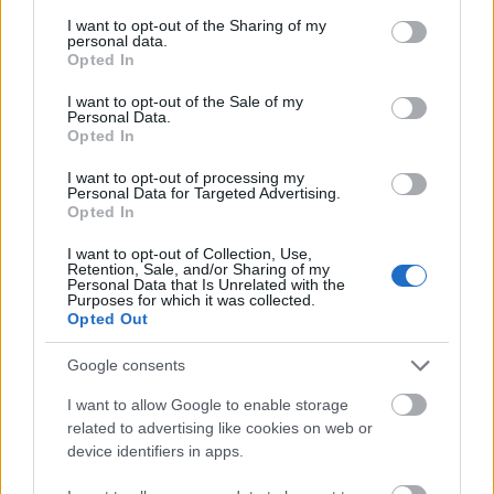
services and may gather and store information including but
videóban, mint a tényleges mozgókép, mivel
not limited to your visit or usage behaviour. You may click to
I want to opt-out of the Sharing of my
personal data.
rögzítheti a nézők fejében elmondottakat. Jelölje ki
grant or deny consent to Google and its third-party tags to
Opted In
azokat a kulcsszavakat és kifejezéseket, amelyek
use your data for below specified purposes in below Google
hatással vannak, és húzza alá azt az üzenetet,
consent section.
I want to opt-out of the Sale of my
Personal Data.
amelyen a videó megpróbál átjutni.
Opted In
Adjon meg néhány kritériumot annak
I want to opt-out of processing my
megállapításához, hogy a videói sikeresek-e vagy
Personal Data for Targeted Advertising.
Opted In
sem. Csak a videó megtekintése nem elég. A
statisztikák vizsgálata azonban pontosabb képet
I want to opt-out of Collection, Use,
nyújt arról, hogyan fogadják a videót. Határozza
Retention, Sale, and/or Sharing of my
Personal Data that Is Unrelated with the
meg, hogy hány ember nézte meg a videót, és
Purposes for which it was collected.
mennyit nézett meg belőle.
Opted Out
Ne felejtsen el visszalinkelni a webhelyére a videó
Google consents
leírásában, ha azt a Facebookon, a YouTube-on vagy
más harmadik fél webhelyén teszik közzé. Nincs
I want to allow Google to enable storage
related to advertising like cookies on web or
értelme megpróbálni piacra dobni a márkáját, ha
device identifiers in apps.
nem tervezi az ügyfelek bevonulását a webhelyére,
miután befejezték a megtekintést!