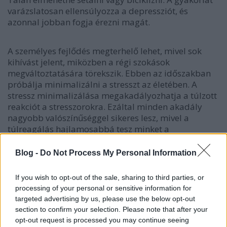
varázslatosan ellensúlyozza a depressziót, és
azonnal jobban fogja érezni magát.
A személyes fejlődés megterhelő lehet, mivel sok
kihívást jelent, miközben a régi szokások
megváltoztatására törekszik. Ebben az időszakban
próbálja minimalizálni a stresszt az életében. A
stressz minimalizálása megakadályozhatja a túlzott
reakciót a stresszorokra. Ezáltal minden akadály
nagyobb valószínűséggel sikeres lesz, mivel a
túlreagálás hajlamosabbá tesz minket a
félrefordulásokra.
Blog -
Do Not Process My Personal Information
Vegye körül magát a természettel, és keresse meg a
gyógyító erőt, amikor élvezi Isten teremtését.
If you wish to opt-out of the sale, sharing to third parties, or
Alkotása tanúskodik a nevéről, és a természetben
processing of your personal or sensitive information for
való lét nagyon megnyugtató és pihentető. Tegyen
targeted advertising by us, please use the below opt-out
egy természetjárást, napozzon a hátsó udvarban,
section to confirm your selection. Please note that after your
élvezze az úszást, járjon madárlesen; bármit is
opt-out request is processed you may continue seeing