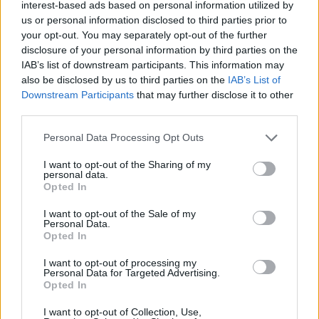
választ, tegye bele ezt a tervébe.
interest-based ads based on personal information utilized by
us or personal information disclosed to third parties prior to
Meg lehet tanítani magának a legjobb módszereket
your opt-out. You may separately opt-out of the further
a nehéz helyzetek kezelésére. Maradjon kecses a tűz
disclosure of your personal information by third parties on the
mellett, és olyan bizalmat szerez, amely segít a
IAB’s list of downstream participants. This information may
mindennapi életben. Szánjon időt a kikapcsolódásra
also be disclosed by us to third parties on the
IAB’s List of
és vegyen egy mély lélegzetet.
Downstream Participants
that may further disclose it to other
third parties.
Ne várjon egy kihívásra, azonnal kezdje meg! A
Please note that this website/app uses one or more Google
halogatás az ellentéte a személyes fejlődésnek. Egy
Personal Data Processing Opt Outs
services and may gather and store information including but
nap egy feladat kitolása előkészíti az utat a másik és
not limited to your visit or usage behaviour. You may click to
I want to opt-out of the Sharing of my
más elől. Sürgősen kezelje akadályát, és olyan
personal data.
grant or deny consent to Google and its third-party tags to
hatalomérzetet fog adni magának, amelytől más
Opted In
use your data for below specified purposes in below Google
különben elmenekül.
consent section.
I want to opt-out of the Sale of my
Personal Data.
Tanulja meg, hogyan kell moderálni a
Opted In
tevékenységeit. Az önkontroll a személyes fejlődés
korai tanulsága, és ezt az egyik legnehezebb
I want to opt-out of processing my
Personal Data for Targeted Advertising.
megtanulni. Számos olyan dolog van az életében,
Opted In
amely károsíthatja általános egészségi állapotát,
például a dohányzás, a túlzott ivás és a túlevés.
I want to opt-out of Collection, Use,