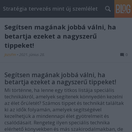
Stratégia tervezés mint új szemlélet
Segítsen magának jobbá válni, ha
betartja ezeket a nagyszerű
tippeket!
JozsFm
•
2021. június 28.
0
Segítsen magának jobbá válni, ha
betartja ezeket a nagyszerű tippeket!
Mi történne, ha lenne egy titkos listája speciális
technikákról, amelyek segítenek könnyedén kezelni
az élet őrületét? Számos tippet és technikát találtak
ki az idők folyamán, amelyek segítségével
kezelhetjük a mindennapi élet gyötrelmeit és
csalódásait. Rengeteg ilyen speciális technika
elérhető könyvekben és más szakirodalmakban, de