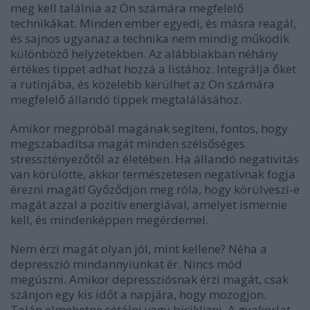
meg kell találnia az Ön számára megfelelő
technikákat. Minden ember egyedi, és másra reagál,
és sajnos ugyanaz a technika nem mindig működik
különböző helyzetekben. Az alábbiakban néhány
értékes tippet adhat hozzá a listához. Integrálja őket
a rutinjába, és közelebb kerülhet az Ön számára
megfelelő állandó tippek megtalálásához.
Amikor megpróbál magának segíteni, fontos, hogy
megszabadítsa magát minden szélsőséges
stressztényezőtől az életében. Ha állandó negativitás
van körülötte, akkor természetesen negatívnak fogja
érezni magát! Győződjön meg róla, hogy körülveszi-e
magát azzal a pozitív energiával, amelyet ismernie
kell, és mindenképpen megérdemel.
Nem érzi magát olyan jól, mint kellene? Néha a
depresszió mindannyiunkat ér. Nincs mód
megúszni. Amikor depressziósnak érzi magát, csak
szánjon egy kis időt a napjára, hogy mozogjon.
Talán elmehetne sétálni vagy biciklizni. A gyakorlat