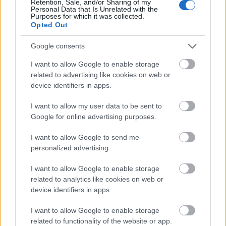
Retention, Sale, and/or Sharing of my
Tanulja meg, hogyan mérsékelheti ezeket a rossz
Personal Data that Is Unrelated with the
szokásokat, vagy akár teljesen fel is rúghatja őket. A
Purposes for which it was collected.
Opted Out
sikerrel több időt ad magának a bolygón, hogy
elérje személyes fejlődését.
Google consents
Megtanulják, hogyan lehet proaktív a reaktív helyett.
I want to allow Google to enable storage
A világ nagy vezetői kihívást látnak előttük, és
related to advertising like cookies on web or
felkészülnek arra, hogy teljesítsék, vagy akár meg is
device identifiers in apps.
győzzék, még mielőtt bekövetkezne. A legtöbb
ember nem így él. A legtöbben a felmerülő
I want to allow my user data to be sent to
problémákra reagálnak, majd azonnali
Google for online advertising purposes.
szükségletekbe annyira belemerülnek, hogy nem
tudnak a jövőre koncentrálni. Tanuljon meg
I want to allow Google to send me
proaktívnak lenni, és felszabadítja az idejét a
personalized advertising.
személyes fejlődésre.
I want to allow Google to enable storage
related to analytics like cookies on web or
Kétségtelen, hogy az a képesség, hogy kék vagy
device identifiers in apps.
stresszes hangulatból segítsen magának, értékes
életkészség. Az egyedi személyiségéhez illeszkedő
I want to allow Google to enable storage
tippek és technikák megtalálása kulcsfontosságú
related to functionality of the website or app.
ahhoz, hogy életük során működőképessé váljanak.