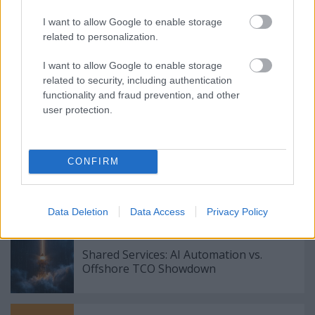
Tekintse át ezeket a tippeket, és dolgozza fel
I want to allow Google to enable storage
mindennapjaiban, hogy előnyt szerezzen ezeken a
related to personalization.
belső démonokon.
I want to allow Google to enable storage
related to security, including authentication
functionality and fraud prevention, and other
user protection.
Címkék:
Segítsen magának jobbá válni
ha betartja ezeket a
nagyszerű tippeket!
CONFIRM
Ajánlott bejegyzések:
Data Deletion
Data Access
Privacy Policy
Shared Services: AI Automation vs.
Offshore TCO Showdown