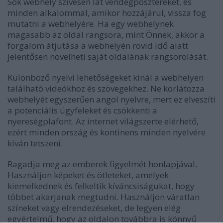
Sok webhely szívesen lát vendégposztereket, és
minden alkalommal, amikor hozzájárul, vissza fog
mutatni a webhelyére. Ha egy webhelynek
magasabb az oldal rangsora, mint Önnek, akkor a
forgalom átjutása a webhelyén rövid idő alatt
jelentősen növelheti saját oldalának rangsorolását.
Különböző nyelvi lehetőségeket kínál a webhelyen
található videókhoz és szövegekhez. Ne korlátozza
webhelyét egyszerűen angol nyelvre, mert ez elveszíti
a potenciális ügyfeleket és csökkenti a
nyereségplafont. Az internet világszerte elérhető,
ezért minden ország és kontinens minden nyelvére
kíván tetszeni.
Ragadja meg az emberek figyelmét honlapjával.
Használjon képeket és ötleteket, amelyek
kiemelkednek és felkeltik kíváncsiságukat, hogy
többet akarjanak megtudni. Használjon váratlan
színeket vagy elrendezéseket, de legyen elég
egyértelmű, hogy az oldalon továbbra is könnyű