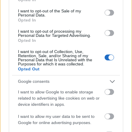
use your data for below specified purposes in below Google
aki még nem látta webhelyét. A webhely az Ön
consent section.
I want to opt-out of the Sale of my
babája, és folyamatosan ezen dolgozik. Viszont
Personal Data.
látogatói teljesen idegenként érkeznek webhelyére,
Opted In
és olyan módon lépnek kapcsolatba vele, amire Ön,
I want to opt-out of processing my
a tulajdonos ismeretsége alapján, nem számíthat.
Personal Data for Targeted Advertising.
Hallgassa meg a megbízható, először látogatóktól
Opted In
kapott visszajelzéseket, hogy megtudja, hogyan
látják látogatói webhelyét.
I want to opt-out of Collection, Use,
Retention, Sale, and/or Sharing of my
Personal Data that Is Unrelated with the
A termék felülvizsgálata során mindig figyelembe
Purposes for which it was collected.
Opted Out
kell vennie a termék előnyeit és hátrányait. Néha a
csak pozitív értékelés rossz benyomást kelt, és úgy
Google consents
tűnik, mintha nem lenne igaz. Szintén jó
összehasonlítani két hasonló terméket, és felsorolni
I want to allow Google to enable storage
a jót a rosszal.
related to advertising like cookies on web or
device identifiers in apps.
Ügyeljen az ebben a cikkben felsorolt ​​tanácsokra. Az
internetes marketing egyre növekvő szükséglete
I want to allow my user data to be sent to
miatt minden eddiginél fontosabb annak
Google for online advertising purposes.
biztosítása, hogy koncentrált és szervezett maradjon