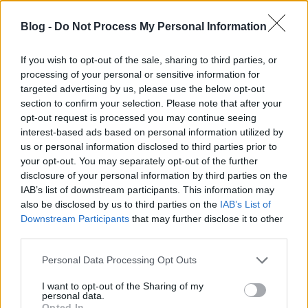
navigálni, és továbbra is a kiemelt termékekre
összpontosítson.
Blog -
Do Not Process My Personal Information
Az ügyfélszolgálat nagyon fontos a
If you wish to opt-out of the sale, sharing to third parties, or
marketingtevékenységhez, ha terméket értékesít. Ha
processing of your personal or sensitive information for
vállalkozása növekszik, győződjön meg róla, hogy
targeted advertising by us, please use the below opt-out
ügyfélszolgálati csapatot keres. Ezt a feladatot
section to confirm your selection. Please note that after your
kiszervezheti az interneten nagy áron, vagy partnere
opt-out request is processed you may continue seeing
lehet olyan emberekkel, akikben megbízik, és
interest-based ads based on personal information utilized by
megoszthatja ezt a felelősséget házon belül.
us or personal information disclosed to third parties prior to
your opt-out. You may separately opt-out of the further
Amikor valaki feliratkozik az e -mailjeire, azonnal
disclosure of your personal information by third parties on the
tudassa vele, mire számíthat. Küldjön nekik egy e -
IAB’s list of downstream participants. This information may
mailt, amelyben megerősítik előfizetésüket, és
also be disclosed by us to third parties on the
IAB’s List of
tudassa velük, hogy mire számíthatnak az egyes e -
Downstream Participants
that may further disclose it to other
mailekben, és milyen gyakran várják az e -maileket.
third parties.
Ez egy jó alkalom arra is, hogy lehetőséget
Please note that this website/app uses one or more Google
Personal Data Processing Opt Outs
biztosítsanak számukra, hogy visszalépjenek, ha
services and may gather and store information including but
véletlenül regisztráltak, vagy már nem érdekelnek,
not limited to your visit or usage behaviour. You may click to
I want to opt-out of the Sharing of my
personal data.
grant or deny consent to Google and its third-party tags to
Kérjen visszajelzést a webhelyről olyan ismerősétől,
Opted In