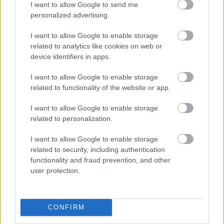
a jövőbeni marketingtevékenységeiben. Létrejött az
I want to allow Google to send me
internetes marketing ereje, és megfelelő tanácsokkal
personalized advertising.
sikeresen végrehajthatja az online marketing
I want to allow Google to enable storage
stratégiákat.
related to analytics like cookies on web or
device identifiers in apps.
babakocsi,aranyhaj,etetőszék,adamo
hinta,adamo hinta
I want to allow Google to enable storage
related to functionality of the website or app.
1.
babakocsi
I want to allow Google to enable storage
2.
aranyhaj
related to personalization.
3.
etetőszék
I want to allow Google to enable storage
related to security, including authentication
4.
adamo hinta
functionality and fraud prevention, and other
user protection.
5.
adamo hinta
babakocsi,aranyhaj,etetőszék,adamo hinta,adamo
hinta
CONFIRM