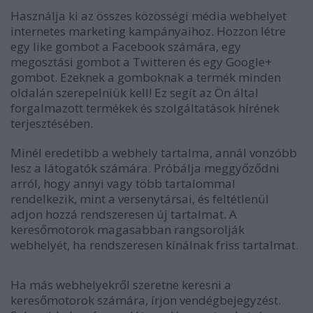
Használja ki az összes közösségi média webhelyet
internetes marketing kampányaihoz. Hozzon létre
egy like gombot a Facebook számára, egy
megosztási gombot a Twitteren és egy Google+
gombot. Ezeknek a gomboknak a termék minden
oldalán szerepelniük kell! Ez segít az Ön által
forgalmazott termékek és szolgáltatások hírének
terjesztésében.
Minél eredetibb a webhely tartalma, annál vonzóbb
lesz a látogatók számára. Próbálja meggyőződni
arról, hogy annyi vagy több tartalommal
rendelkezik, mint a versenytársai, és feltétlenül
adjon hozzá rendszeresen új tartalmat. A
keresőmotorok magasabban rangsorolják
webhelyét, ha rendszeresen kínálnak friss tartalmat.
Ha más webhelyekről szeretne keresni a
keresőmotorok számára, írjon vendégbejegyzést.