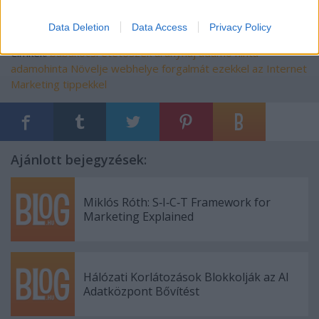
Data Deletion
Data Access
Privacy Policy
Címkék:
babakocsi
etetőszék
aranyhaj
adamo hinta
adamohinta
Növelje webhelye forgalmát ezekkel az Internet
Marketing tippekkel
Ajánlott bejegyzések:
Miklós Róth: S‑I‑C‑T Framework for
Marketing Explained
Hálózati Korlátozások Blokkolják az AI
Adatközpont Bővítést