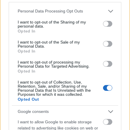
Tegye fontossá, hogy korán érkezzen dolgozni és
minden egyéb megbeszélésére. Ha nem érzi magát
Please note that this website/app uses one or more Google
Personal Data Processing Opt Outs
rohanónak, amikor eléri a célállomást, akkor
services and may gather and store information including but
valószínűleg csökkenti a stresszt, amelyet akkor ér,
not limited to your visit or usage behaviour. You may click to
I want to opt-out of the Sharing of my
personal data.
amikor odaér, ​​vagy amikor úton van.
grant or deny consent to Google and its third-party tags to
Opted In
use your data for below specified purposes in below Google
Depressziós állapotban nehéz lehet enni vagy
consent section.
I want to opt-out of the Sale of my
étvágyat kelteni. Fontos, hogy kiegyensúlyozott
Personal Data.
Opted In
étrendet folytasson, amely tele van vitaminokkal és
tápanyagokkal. Ha egyszerűen nem tud enni, vagy
I want to opt-out of processing my
nincs kedve, próbáljon ki egy étrend -kiegészítőt,
Personal Data for Targeted Advertising.
például az Ensure -t, amely tartalmazza a szervezet
Opted In
számára fontos vitaminokat és tápanyagokat.
I want to opt-out of Collection, Use,
Retention, Sale, and/or Sharing of my
Ne hagyja, hogy a múltja diktálja a jövőjét. Sokan
Personal Data that Is Unrelated with the
Purposes for which it was collected.
elégedetlenek önmagukkal azok miatt a rossz
Opted Out
dolgok miatt, amelyek a múltban történtek velük.
Vegyük ezeket a múltbeli negatív eseményeket, és
Google consents
alakítsuk őket tanulási élménnyé. Mondja meg
magának, hogy nem hagyja, hogy ezek a rossz
I want to allow Google to enable storage
dolgok ismét megtörténjenek önnel.
related to advertising like cookies on web or