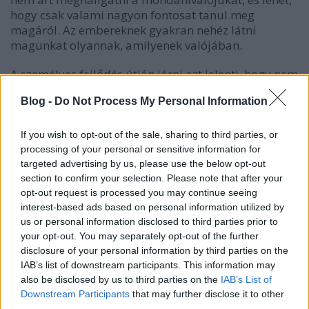
hogy csak valami nagyon fontosat tanul meg
magáról. Az embereknek gyakran nehéz látni
magunkat olyannak, amilyenek valójában.
A személyes fejlődés útján járni azt jelenti, hogy nem
hagyjuk a véletlenre a dolgokat. Ne hagyja magát
Blog -
Do Not Process My Personal Information
hibáztatni az univerzumot azért, ami történik.
Irányítsa az élete irányítását, és választhat, milyen
lesz az élete. Minden helyzetben választhat, hogyan
If you wish to opt-out of the sale, sharing to third parties, or
reagáljon, ezért a mai naptól kezdve tegye meg a
processing of your personal or sensitive information for
helyes döntést!
targeted advertising by us, please use the below opt-out
section to confirm your selection. Please note that after your
Akár hiszi, akár nem, a nevetés hozzájárul a
opt-out request is processed you may continue seeing
interest-based ads based on personal information utilized by
személyes fejlődéshez! Nézzen egy jó vígjátékot a
us or personal information disclosed to third parties prior to
tévében. Ha úgy érzi, hogy jobb dolga van az
your opt-out. You may separately opt-out of the further
idejével, akkor téved. Álljon meg és üljön le egy órát,
disclosure of your personal information by third parties on the
hogy nézzen valamit, ami megnevetteti. A nevetés
IAB’s list of downstream participants. This information may
nemcsak a léleknek tesz jót. Sokkal könnyebb
also be disclosed by us to third parties on the
IAB’s List of
hangulatban lesz, amikor vége lesz az előadásnak.
Downstream Participants
that may further disclose it to other
third parties.