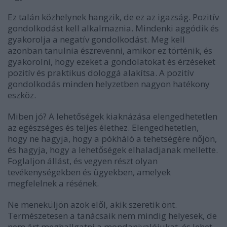
Ez talán közhelynek hangzik, de ez az igazság. Pozitív
gondolkodást kell alkalmaznia. Mindenki aggódik és
gyakorolja a negatív gondolkodást. Meg kell
azonban tanulnia észrevenni, amikor ez történik, és
gyakorolni, hogy ezeket a gondolatokat és érzéseket
pozitív és praktikus dologgá alakítsa. A pozitív
gondolkodás minden helyzetben nagyon hatékony
eszköz.
Miben jó? A lehetőségek kiaknázása elengedhetetlen
az egészséges és teljes élethez. Elengedhetetlen,
hogy ne hagyja, hogy a pókháló a tehetségére nőjön,
és hagyja, hogy a lehetőségek elhaladjanak mellette.
Foglaljon állást, és vegyen részt olyan
tevékenységekben és ügyekben, amelyek
megfelelnek a résének.
Ne meneküljön azok elől, akik szeretik önt.
Természetesen a tanácsaik nem mindig helyesek, de
nem árt meghallgatni a mondanivalójukat, és lehet,