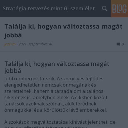
Stratégia tervezés mint új szemlélet
Találja ki, hogyan változtassa magát
jobbá
JozsFm
•
2021. szeptember 30.
0
Találja ki, hogyan változtassa magát
jobbá
Jobb embernek látszik. A személyes fejlődés
elengedhetetlen nemcsak önmagának és
szeretteinek, hanem a társadalom általános
sikerének is, amelyben élnek. A cikkben közölt
tanácsok azoknak szólnak, akik törődnek
önmagukkal és a körülöttük lévő emberekkel.
A szokások megváltoztatása kihívást jelenthet, de