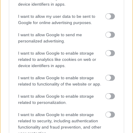
device identifiers in apps.
Ha szörnyű hangulatban van, esetleg mérges is,
I want to allow my user data to be sent to
szánjon egy kis időt a testmozgásra. Az egyik
Google for online advertising purposes.
leghatékonyabb módja a düh elleni küzdelemnek az,
ha nehéz táskát vesz, és felveszi, amikor stresszes.
I want to allow Google to send me
Endorfinokat szabadít fel, amelyek sokkal jobban
personalized advertising.
érzik magukat az életben.
I want to allow Google to enable storage
Meg kell tanulnia megfelelően összpontosítani a
related to analytics like cookies on web or
személyes fejlődésének részeként. A fókuszálás
device identifiers in apps.
lehetővé teszi, hogy mélyebben gondolkodjon
céljairól és érzéseiről. Amikor összpontosít, világos
I want to allow Google to enable storage
célokat és szilárd cselekvési tervet határozhat meg.
related to functionality of the website or app.
Ha nem tud koncentrálni, akkor nagyobb
valószínűséggel fogja élni az életét napról napra,
I want to allow Google to enable storage
anélkül, hogy aggódnia kellene a nagyobb kép
related to personalization.
miatt.
I want to allow Google to enable storage
Amikor személyes ügyekben dönt, nagyon fontos,
related to security, including authentication
hogy időt és energiát fordítson a lehető legjobb
functionality and fraud prevention, and other