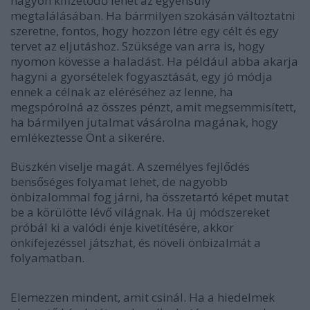
nagyon kifizetődő lehet az egyensúly
megtalálásában. Ha bármilyen szokásán változtatni
szeretne, fontos, hogy hozzon létre egy célt és egy
tervet az eljutáshoz. Szüksége van arra is, hogy
nyomon kövesse a haladást. Ha például abba akarja
hagyni a gyorsételek fogyasztását, egy jó módja
ennek a célnak az eléréséhez az lenne, ha
megspórolná az összes pénzt, amit megsemmisített,
ha bármilyen jutalmat vásárolna magának, hogy
emlékeztesse Önt a sikerére.
Büszkén viselje magát. A személyes fejlődés
bensőséges folyamat lehet, de nagyobb
önbizalommal fog járni, ha összetartó képet mutat
be a körülötte lévő világnak. Ha új módszereket
próbál ki a valódi énje kivetítésére, akkor
önkifejezéssel játszhat, és növeli önbizalmát a
folyamatban.
Elemezzen mindent, amit csinál. Ha a hiedelmek