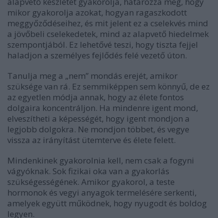
alapvető készletét gyakorolja, határozza meg, hogy
mikor gyakorolja azokat, hogyan ragaszkodott
meggyőződéseihez, és mit jelent ez a cselekvés mind
a jövőbeli cselekedetek, mind az alapvető hiedelmek
szempontjából. Ez lehetővé teszi, hogy tiszta fejjel
haladjon a személyes fejlődés felé vezető úton.
Tanulja meg a „nem” mondás erejét, amikor
szüksége van rá. Ez semmiképpen sem könnyű, de ez
az egyetlen módja annak, hogy az élete fontos
dolgaira koncentráljon. Ha mindenre igent mond,
elveszítheti a képességét, hogy igent mondjon a
legjobb dolgokra. Ne mondjon többet, és vegye
vissza az irányítást ütemterve és élete felett.
Mindenkinek gyakorolnia kell, nem csak a fogyni
vágyóknak. Sok fizikai oka van a gyakorlás
szükségességének. Amikor gyakorol, a teste
hormonok és vegyi anyagok termelésére serkenti,
amelyek együtt működnek, hogy nyugodt és boldog
legyen.