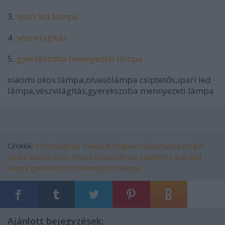
3.
ipari led lámpa
4.
vészvilágítás
5.
gyerekszoba mennyezeti lámpa
xiaomi okos lámpa,olvasólámpa csiptetős,ipari led
lámpa,vészvilágítás,gyerekszoba mennyezeti lámpa
Címkék:
vészvilágítás
Találja ki
hogyan változtassa magát
jobbá
xiaomi okos lámpa
olvasólámpa csiptetős
ipari led
lámpa
gyerekszoba mennyezeti lámpa
Ajánlott bejegyzések: