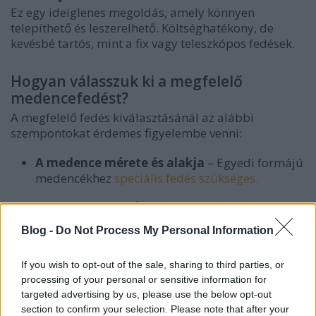
Ez egy ideiglenes megoldás, amely könnyen
telepíthető és leszerelhető. Költséghatékony, de
kevésbé tartós, mint a fix vagy teleszkópos fedések.
Hogyan válasszuk ki a megfelelő
medencefedést?
A megfelelő fedés kiválasztásánál az alábbi
szempontokat érdemes figyelembe venni:
A medence mérete és alakja
– Egyedi formájú
medencékhez
speciális fedés szükséges.
Használati cél
– Éves vagy szezonális
használatra szeretnénk-e a fedést?
Blog -
Do Not Process My Personal Information
Költségkeret
– A fix fedések drágábbak, míg a
If you wish to opt-out of the sale, sharing to third parties, or
mobil vagy felfújható verziók kedvezőbb
processing of your personal or sensitive information for
árfekvésűek.
targeted advertising by us, please use the below opt-out
section to confirm your selection. Please note that after your
Esztétikai szempontok
– Fontos, hogy a fedés