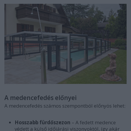
A medencefedés előnyei
A medencefedés számos szempontból előnyös lehet:
Hosszabb fürdőszezon
– A fedett medence
védett a külső időjárási viszonyoktól, így akár