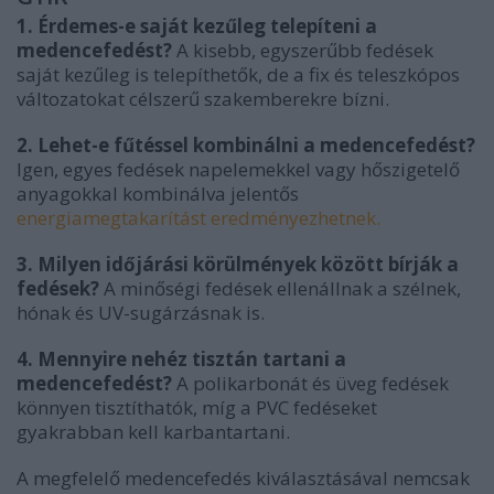
1. Érdemes-e saját kezűleg telepíteni a
medencefedést?
A kisebb, egyszerűbb fedések
saját kezűleg is telepíthetők, de a fix és teleszkópos
változatokat célszerű szakemberekre bízni.
2. Lehet-e fűtéssel kombinálni a medencefedést?
Igen, egyes fedések napelemekkel vagy hőszigetelő
anyagokkal kombinálva jelentős
energiamegtakarítást eredményezhetnek.
3. Milyen időjárási körülmények között bírják a
fedések?
A minőségi fedések ellenállnak a szélnek,
hónak és UV-sugárzásnak is.
4. Mennyire nehéz tisztán tartani a
medencefedést?
A polikarbonát és üveg fedések
könnyen tisztíthatók, míg a PVC fedéseket
gyakrabban kell karbantartani.
A megfelelő medencefedés kiválasztásával nemcsak