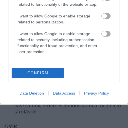
polikarbonát
panelek összeszerelése.
related to functionality of the website or app.
Rögzítés és ellenőrzés
– A megfelelő illesztések
I want to allow Google to enable storage
biztosítása a szél- és vízállóság érdekében.
related to personalization.
I want to allow Google to enable storage
Karbantartási tippek a
related to security, including authentication
medencefedéshez
functionality and fraud prevention, and other
A fedés hosszabb élettartamának érdekében fontos:
user protection.
Rendszeres tisztítás
– A felület portalanítása
és az algásodás megelőzése érdekében.
CONFIRM
Az illesztések és zsanérok ellenőrzése
– A
mozgatható fedéseknél különösen fontos.
Data Deletion
Data Access
Privacy Policy
Téli előkészítés
– Ha szezonális fedést
használunk, érdemes gondoskodni a megfelelő
tárolásról.
GYIK