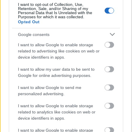
I want to opt-out of Collection, Use,
Lapos fedés
– 500 000 – 1 500 000 Ft
Retention, Sale, and/or Sharing of my
Personal Data that Is Unrelated with the
Purposes for which it was collected.
Teleszkópos fedés
– 1 500 000 – 3 500 000 Ft
Opted Out
Fix fedés
– 2 500 000 – 6 000 000 Ft
Google consents
I want to allow Google to enable storage
Felfújható fedés
– 200 000 – 800 000 Ft
related to advertising like cookies on web or
device identifiers in apps.
Hogyan történik a medencefedés
telepítése?
I want to allow my user data to be sent to
Google for online advertising purposes.
A telepítés általában a következő lépésekből áll:
I want to allow Google to send me
Tervezés és méretezés
– A medence méretének
personalized advertising.
és alakjának megfelelő fedés kiválasztása.
I want to allow Google to enable storage
Alapozás előkészítése
– Biztosítani kell a stabil
related to analytics like cookies on web or
rögzítési pontokat.
device identifiers in apps.
Szerkezet felépítése
– Az alumínium vagy
I want to allow Google to enable storage