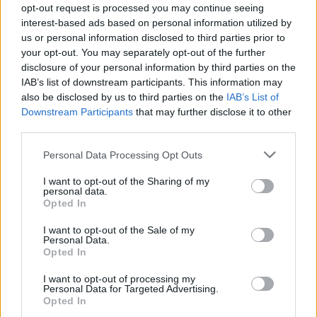
opt-out request is processed you may continue seeing
harmonizáljon a kert és a ház stílusával.
interest-based ads based on personal information utilized by
us or personal information disclosed to third parties prior to
Milyen anyagokból készülhet egy
your opt-out. You may separately opt-out of the further
medencefedés?
disclosure of your personal information by third parties on the
IAB’s list of downstream participants. This information may
A leggyakoribb anyagok:
also be disclosed by us to third parties on the
IAB’s List of
Downstream Participants
that may further disclose it to other
Polikarbonát
– Tartós, UV-védett és könnyen
third parties.
tisztítható.
Please note that this website/app uses one or more Google
Personal Data Processing Opt Outs
Üveg
– Esztétikus, de nehezebb és drágább.
services and may gather and store information including but
not limited to your visit or usage behaviour. You may click to
I want to opt-out of the Sharing of my
Alumínium vázszerkezet
– Könnyű és
personal data.
grant or deny consent to Google and its third-party tags to
Opted In
időjárásálló.
use your data for below specified purposes in below Google
consent section.
I want to opt-out of the Sale of my
PVC vagy fólia
– Kedvezőbb árú, de kevésbé
Personal Data.
tartós megoldás.
Opted In
I want to opt-out of processing my
Mennyibe kerül a medencefedés?
Personal Data for Targeted Advertising.
Opted In
A medencefedés árai széles skálán mozognak: