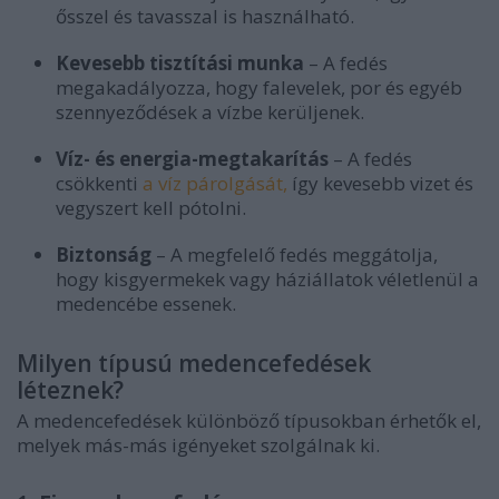
ősszel és tavasszal is használható.
Kevesebb tisztítási munka
– A fedés
megakadályozza, hogy falevelek, por és egyéb
szennyeződések a vízbe kerüljenek.
Víz- és energia-megtakarítás
– A fedés
csökkenti
a víz párolgását,
így kevesebb vizet és
vegyszert kell pótolni.
Biztonság
– A megfelelő fedés meggátolja,
hogy kisgyermekek vagy háziállatok véletlenül a
medencébe essenek.
Milyen típusú medencefedések
léteznek?
A medencefedések különböző típusokban érhetők el,
melyek más-más igényeket szolgálnak ki.