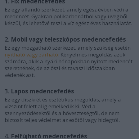
1.
Fix medencefedés
Ez egy állandó szerkezet, amely egész évben védi a
medencét. Gyakran polikarbonátból vagy üvegből
készül, és lehetővé teszi a víz egész éves használatát.
2.
Mobil vagy teleszkópos medencefedés
Ez egy mozgatható szerkezet, amely szükség esetén
nyitható vagy zárható.
Kényelmes megoldás azok
számára, akik a nyári hónapokban nyitott medencét
szeretnének, de az őszi és tavaszi időszakban
védenék azt.
3.
Lapos medencefedés
Ez egy diszkrét és esztétikus megoldás, amely a
vízszint felett alig emelkedik ki. Véd a
szennyeződésektől és a hőveszteségtől, de nem
biztosít teljes védelmet az esőtől vagy hidegtől.
4.
Felfújható medencefedés