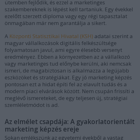
ütemben fejlődik, és ezzel a marketinges
szakembereknek is lépést kell tartaniuk. Egy évekkel
ezelőtt szerzett diploma vagy egy régi tapasztalat
önmagában már nem garantálja a sikert.
A
Központi Statisztikai Hivatal (KSH)
adatai szerint a
magyar vállalkozások digitális felkészültsége
folyamatosan javul, ami egyre élesebb versenyt
eredményez. Ebben a környezetben az a vállalkozó
vagy marketinges tud előnybe kerülni, aki nemcsak
ismeri, de magabiztosan is alkalmazza a legújabb
eszközöket és stratégiákat. Egy jó marketing képzés
pontosan ezt a hidat építi fel az elavult tudás és a
modern piaci elvárások között. Nem csupán frissíti a
meglévő ismereteket, de egy teljesen új, stratégiai
szemléletmódot is ad.
Az elmélet csapdája: A gyakorlatorientált
marketing képzés ereje
Sokan emlékszünk az egyetemi évekből a vastag