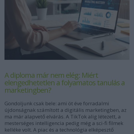
A diploma már nem elég: Miért
elengedhetetlen a folyamatos tanulás a
marketingben?
Gondoljunk csak bele: ami öt éve forradalmi
újdonságnak számított a digitális marketingben, az
ma már alapvető elvárás. A TikTok alig létezett, a
mesterséges intelligencia pedig még a sci-fi filmek
kelléke volt. A piac és a technológia elképesztő