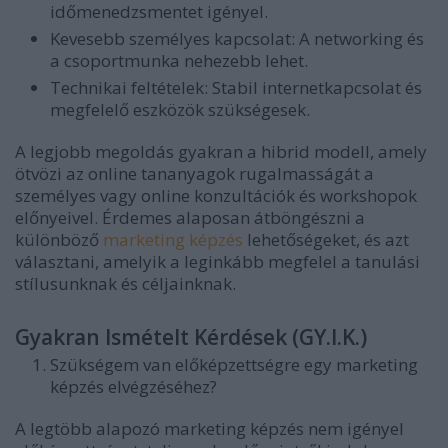
időmenedzsmentet igényel.
Kevesebb személyes kapcsolat:
A networking és
a csoportmunka nehezebb lehet.
Technikai feltételek:
Stabil internetkapcsolat és
megfelelő eszközök szükségesek.
A legjobb megoldás gyakran a hibrid modell, amely
ötvözi az online tananyagok rugalmasságát a
személyes vagy online konzultációk és workshopok
előnyeivel. Érdemes alaposan átböngészni a
különböző
marketing képzés
lehetőségeket, és azt
választani, amelyik a leginkább megfelel a tanulási
stílusunknak és céljainknak.
Gyakran Ismételt Kérdések (GY.I.K.)
Szükségem van előképzettségre egy marketing
képzés elvégzéséhez?
A legtöbb alapozó marketing képzés nem igényel