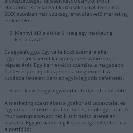
előképzettséget, teljesen kezdő szintről indul.
Haladóbb, specializált kurzusoknál (pl. technikai
SEO) azonban már szükség lehet alapvető marketing
ismeretekre.
Mennyi idő alatt térül meg egy marketing
képzés ára?
Ez egyénfüggő. Egy vállalkozó számára akár
egyetlen jól sikerült kampány is visszahozhatja a
képzés árát. Egy karrierváltó számára a magasabb
fizetéssel járó új állás jelenti a megtérülést. A
tudásba fektetett pénz az egyik legjobb befektetés.
Az oklevél vagy a gyakorlati tudás a fontosabb?
A marketing szakmában a gyakorlati tapasztalat és
egy erős portfólió sokkal többet ér, mint egy papír. A
munkaerőpiacon azt nézik, mit tudsz letenni az
asztalra. Egy jó marketing képzés segít felépíteni ezt
a portfóliót.