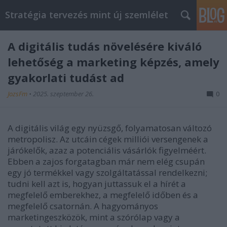
Stratégia tervezés mint új szemlélet
A digitális tudás növelésére kiváló
lehetőség a marketing képzés, amely
gyakorlati tudást ad
JozsFm
•
2025. szeptember 26.
0
A digitális világ egy nyüzsgő, folyamatosan változó
metropolisz. Az utcáin cégek milliói versengenek a
járókelők, azaz a potenciális vásárlók figyelméért.
Ebben a zajos forgatagban már nem elég csupán
egy jó termékkel vagy szolgáltatással rendelkezni;
tudni kell azt is, hogyan juttassuk el a hírét a
megfelelő emberekhez, a megfelelő időben és a
megfelelő csatornán. A hagyományos
marketingeszközök, mint a szórólap vagy a