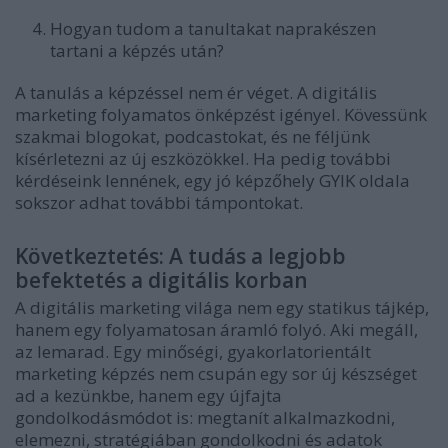
Hogyan tudom a tanultakat naprakészen
tartani a képzés után?
A tanulás a képzéssel nem ér véget. A digitális
marketing folyamatos önképzést igényel. Kövessünk
szakmai blogokat, podcastokat, és ne féljünk
kísérletezni az új eszközökkel. Ha pedig további
kérdéseink lennének, egy jó képzőhely GYIK oldala
sokszor adhat további támpontokat.
Következtetés: A tudás a legjobb
befektetés a digitális korban
A digitális marketing világa nem egy statikus tájkép,
hanem egy folyamatosan áramló folyó. Aki megáll,
az lemarad. Egy minőségi, gyakorlatorientált
marketing képzés nem csupán egy sor új készséget
ad a kezünkbe, hanem egy újfajta
gondolkodásmódot is: megtanít alkalmazkodni,
elemezni, stratégiában gondolkodni és adatok