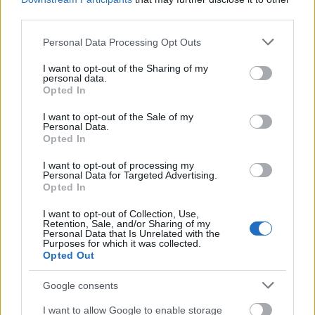
third parties.
A megfelelő tanfolyam kiválasztása:
Please note that this website/app uses one or more Google
Personal Data Processing Opt Outs
Útmutató a döntéshez
services and may gather and store information including but
A marketing képzés kínálata hatalmas, ami
not limited to your visit or usage behaviour. You may click to
I want to opt-out of the Sharing of my
personal data.
egyszerre áldás és átok. A választás
grant or deny consent to Google and its third-party tags to
Opted In
megkönnyítésére érdemes néhány szempontot
use your data for below specified purposes in below Google
végiggondolni.
consent section.
I want to opt-out of the Sale of my
Personal Data.
Opted In
Szempont
Mire figyeljünk?
I want to opt-out of processing my
Oktatók
Elméleti tanárok vagy a piacról élő,
Personal Data for Targeted Advertising.
aktív szakemberek? Utóbbi a nyerő.
Opted In
I want to opt-out of Collection, Use,
Tananyag
Elméleti vagy gyakorlati fókuszú?
Retention, Sale, and/or Sharing of my
Keressük a projektmunkákat,
Personal Data that Is Unrelated with the
Purposes for which it was collected.
esettanulmányokat.
Opted Out
Referenciák
Milyen véleménnyel vannak a korábbi
Google consents
hallgatók? Vannak-e sikersztorik?
I want to allow Google to enable storage