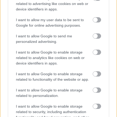
Rugalmasság
Online, offline vagy hibrid? Melyik
related to advertising like cookies on web or
illeszkedik az életvitelünkhöz?
device identifiers in apps.
Ár-érték
Ne a legolcsóbbat keressük, hanem
I want to allow my user data to be sent to
arány
azt, ami a legtöbb gyakorlati tudást
Google for online advertising purposes.
adja.
I want to allow Google to send me
A döntés előtt érdemes alaposan tájékozódni a
personalized advertising.
képző intézményről. Egy professzionális szolgáltató
I want to allow Google to enable storage
nyíltan kommunikálja, miben jobb a
related to analytics like cookies on web or
versenytársaknál. Érdemes feltenni a kérdést:
miért
device identifiers in apps.
minket válassz
? Egy jó cég erre konkrét, meggyőző
válaszokkal szolgál, bemutatva a módszertanát és a
I want to allow Google to enable storage
szakértői csapatát. A digitális marketing alfája és
related to functionality of the website or app.
ómegája a keresőoptimalizálás. Mielőtt bármibe is
fektetnénk, fel kell mérni a jelenlegi helyzetet. Egy
I want to allow Google to enable storage
alapos
SEO-audit
megmutatja egy weboldal
related to personalization.
erősségeit és gyengeségeit, és erre az alapra lehet
építeni a jövőbeli stratégiát, amit egy képzésen
I want to allow Google to enable storage
elsajátíthatunk.
related to security, including authentication