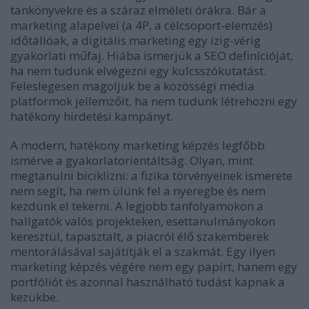
tankönyvekre és a száraz elméleti órákra. Bár a
marketing alapelvei (a 4P, a célcsoport-elemzés)
időtállóak, a digitális marketing egy ízig-vérig
gyakorlati műfaj. Hiába ismerjük a SEO definícióját,
ha nem tudunk elvégezni egy kulcsszókutatást.
Feleslegesen magoljuk be a közösségi média
platformok jellemzőit, ha nem tudunk létrehozni egy
hatékony hirdetési kampányt.
A modern, hatékony marketing képzés legfőbb
ismérve a gyakorlatorientáltság. Olyan, mint
megtanulni biciklizni: a fizika törvényeinek ismerete
nem segít, ha nem ülünk fel a nyeregbe és nem
kezdünk el tekerni. A legjobb tanfolyamokon a
hallgatók valós projekteken, esettanulmányokon
keresztül, tapasztalt, a piacról élő szakemberek
mentorálásával sajátítják el a szakmát. Egy ilyen
marketing képzés végére nem egy papírt, hanem egy
portfóliót és azonnal használható tudást kapnak a
kezükbe.