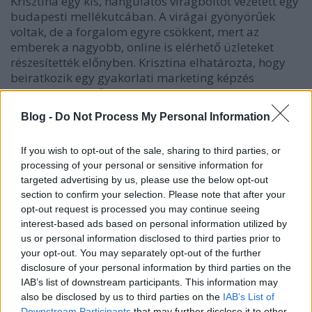
Krisztina egy kis, hangulatos virágboltot vezetett egy
budapesti mellékutcában. A virágai gyönyörűek
voltak, de a forgalom egyre csökkent, mert az
emberek a nagyobb, online is elérhető üzleteket
részesítették előnyben. Krisztina elhatározta, hogy
beiratkozik egy gyakorlati marketing képzés
kurzusra. Az első hetekben szinte elveszettnek érezte
magát a sok új információtól (SEO, PPC, konverzió),
Blog -
Do Not Process My Personal Information
de a gyakorlati feladatok és az oktatója segítségével
lassan összeállt a kép.
If you wish to opt-out of the sale, sharing to third parties, or
processing of your personal or sensitive information for
Megtanulta, hogyan célozzon hirdetésekkel a
targeted advertising by us, please use the below opt-out
környéken élő, esküvőre vagy születésnapra készülő
section to confirm your selection. Please note that after your
emberekre. Létrehozott egy blogot, ahol virágápolási
opt-out request is processed you may continue seeing
tippeket osztott meg, amivel a Google-ben is egyre
interest-based ads based on personal information utilized by
jobb helyezéseket ért el a „virágbolt Budapest XIII.
us or personal information disclosed to third parties prior to
kerület” kulcsszóra. Fél évvel a marketing képzés
your opt-out. You may separately opt-out of the further
elvégzése után a bolt forgalma 30%-kal nőtt, és a
disclosure of your personal information by third parties on the
megrendelések fele már az online felületekről
IAB’s list of downstream participants. This information may
érkezett. Krisztina nemcsak a boltját mentette meg,
also be disclosed by us to third parties on the
IAB’s List of
de egy új, izgalmas szakmát is tanult.
Downstream Participants
that may further disclose it to other