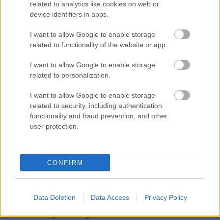
költségvetéséhez megfelelő eszközt válasszunk, és
related to analytics like cookies on web or
figyeljünk a könnyű használhatóságra.
device identifiers in apps.
További eszközökről és tapasztalatokról
I want to allow Google to enable storage
olvashatunk a
webshop marketing
oldalon.
related to functionality of the website or app.
I want to allow Google to enable storage
Mik az AI-alapú a/b tesztelés kihívásai és
related to personalization.
hogyan küzdjünk meg velük?
Az AI-vezérelt tesztelésnek is megvannak a maga
I want to allow Google to enable storage
nehézségei. Például az adatok minősége kritikus
related to security, including authentication
functionality and fraud prevention, and other
fontosságú, hiszen a hibás vagy hiányos adatok
user protection.
téves eredményeket hozhatnak.
Ezenkívül a technológiai komplexitás és a megfelelő
szakértelem hiánya is akadályozhatja a hatékony
CONFIRM
használatot.
Fontos, hogy megfelelő szakmai támogatást és
Data Deletion
Data Access
Privacy Policy
oktatást kapjunk, valamint folyamatosan figyeljük a
rendszer teljesítményét.