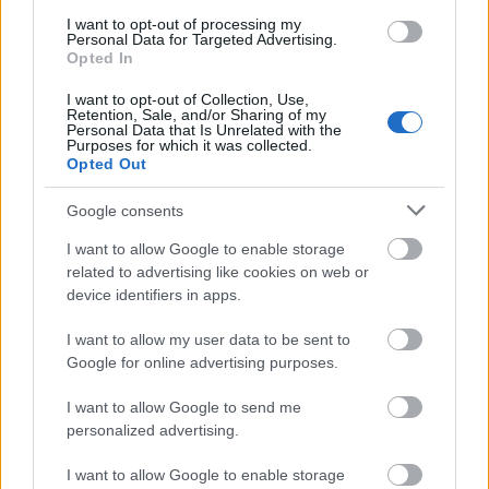
a/b tesztelésekhez. A vásárlók véleményének,
I want to opt-out of processing my
Personal Data for Targeted Advertising.
értékeléseinek és visszajelzéseinek feldolgozása
Opted In
javítja a termékek és szolgáltatások minőségét.
I want to opt-out of Collection, Use,
Ez a holisztikus megközelítés tovább növeli a
Retention, Sale, and/or Sharing of my
Personal Data that Is Unrelated with the
webshop versenyképességét.
Purposes for which it was collected.
Opted Out
Az ügyfélvisszajelzések szerepéről több infót
találhatunk a
partnerprogram
oldalán.
Google consents
I want to allow Google to enable storage
Milyen eszközöket használjunk az AI-
related to advertising like cookies on web or
alapú a/b teszteléshez?
device identifiers in apps.
Számos AI-alapú platform és szoftver áll
I want to allow my user data to be sent to
rendelkezésre, amelyek integrálhatók a webshop
Google for online advertising purposes.
rendszerekkel. Ezek a megoldások támogatják a
tesztelési folyamatokat, adatgyűjtést, elemzést,
I want to allow Google to send me
valamint automatikus döntéshozatalt.
personalized advertising.
Fontos, hogy az adott üzlet igényeihez és
I want to allow Google to enable storage