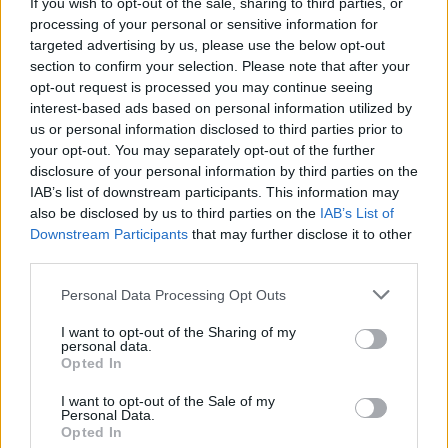
segítségével?
If you wish to opt-out of the sale, sharing to third parties, or
processing of your personal or sensitive information for
Az AI nemcsak az egyszerű a/b tesztelésben
targeted advertising by us, please use the below opt-out
jeleskedik, hanem a komplexebb multivariáns
section to confirm your selection. Please note that after your
tesztekben is, ahol több változót tesztelünk
opt-out request is processed you may continue seeing
egyszerre. Ez lehetővé teszi, hogy egyszerre több
interest-based ads based on personal information utilized by
elem – például színek, szövegek, elrendezések –
us or personal information disclosed to third parties prior to
hatását vizsgáljuk.
your opt-out. You may separately opt-out of the further
disclosure of your personal information by third parties on the
A gépi tanulás segítségével az AI gyorsan felismeri a
IAB’s list of downstream participants. This information may
legjobb kombinációkat, és ajánlásokat ad a további
also be disclosed by us to third parties on the
IAB’s List of
optimalizációhoz.
Downstream Participants
that may further disclose it to other
third parties.
Erről a korszerű technikáról részletesebb
Please note that this website/app uses one or more Google
információkat találhatunk a
fogyókúra és
Personal Data Processing Opt Outs
services and may gather and store information including but
egészség
témájával foglalkozó szakoldalon.
not limited to your visit or usage behaviour. You may click to
I want to opt-out of the Sharing of my
personal data.
grant or deny consent to Google and its third-party tags to
Opted In
AI az ügyfélvisszajelzések elemzésében
use your data for below specified purposes in below Google
consent section.
A chatbotok és virtuális asszisztensek mellett az AI
I want to opt-out of the Sale of my
Personal Data.
képes az ügyfélvisszajelzések gyors és pontos
Opted In
elemzésére is, amely újabb adatokat szolgáltat az