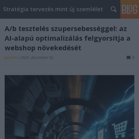
Stratégia tervezés mint új szemlélet
A/b tesztelés szupersebességgel: az
AI-alapú optimalizálás felgyorsítja a
webshop növekedését
JozsFm
•
2025. december 02.
0