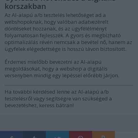
korszakban
Az AI-alapú a/b tesztelés lehetőséget ad a
webshopoknak, hogy valóban adatvezérelt
döntéseket hozzanak, és az ügyfélélményt
folyamatosan fejlesszék. A gyors és megbízható
optimalizálás révén nemcsak a bevétel nő, hanem az
ügyfelek elégedettsége is hosszú távon biztosított.
Érdemes mielőbb bevezetni az AI-alapú
megoldásokat, hogy a webshop a digitális
versenyben mindig egy lépéssel előrébb járjon.
Ha további kérdésed lenne az AI-alapú a/b
tesztelésről vagy segítségre van szükséged a
bevezetéshez, keress bátran!