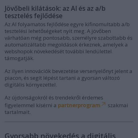
Jövőbeli kilátások: az AI és az a/b
tesztelés fejlődése
Az AI folyamatos fejlődése egyre kifinomultabb a/b
tesztelési lehetőségeket nyit meg. A jövőben
várhatóan még pontosabb, személyre szabottabb és
automatizáltabb megoldások érkeznek, amelyek a
webshopok növekedését további lendülettel
támogatják.
Az ilyen innovációk bevezetése versenyelőnyt jelent a
piacon, és segít lépést tartani a gyorsan változó
digitális környezettel.
Az újdonságokról és trendekről érdemes
figyelemmel kísérni a
partnerprogram
szakmai
tartalmait.
Gyorsabb növekedés a digitális