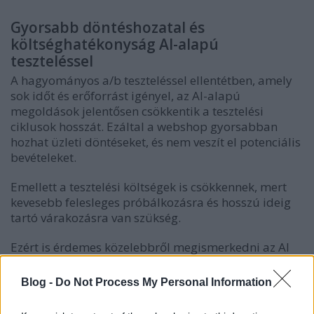
Gyorsabb döntéshozatal és
költséghatékonyság AI-alapú
teszteléssel
A hagyományos a/b teszteléssel ellentétben, amely
sok időt és erőforrást igényel, az AI-alapú
megoldások jelentősen csökkentik a tesztelési
ciklusok hosszát. Ezáltal a webshop gyorsabban
hozhat üzleti döntéseket, és nem veszít el potenciális
bevételeket.
Emellett a tesztelési költségek is csökkennek, mert
kevesebb felesleges próbálkozásra és hosszú ideig
tartó várakozásra van szükség.
Ezért is érdemes közelebbről megismerkedni az AI
lehetőségeivel a
étrendkiegészítők
piacán.
Blog -
Do Not Process My Personal Information
Milyen típusú tesztek végezhetők AI