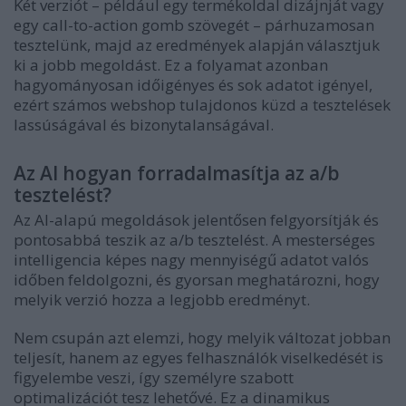
Két verziót – például egy termékoldal dizájnját vagy
egy call-to-action gomb szövegét – párhuzamosan
tesztelünk, majd az eredmények alapján választjuk
ki a jobb megoldást. Ez a folyamat azonban
hagyományosan időigényes és sok adatot igényel,
ezért számos webshop tulajdonos küzd a tesztelések
lassúságával és bizonytalanságával.
Az AI hogyan forradalmasítja az a/b
tesztelést?
Az AI-alapú megoldások jelentősen felgyorsítják és
pontosabbá teszik az a/b tesztelést. A mesterséges
intelligencia képes nagy mennyiségű adatot valós
időben feldolgozni, és gyorsan meghatározni, hogy
melyik verzió hozza a legjobb eredményt.
Nem csupán azt elemzi, hogy melyik változat jobban
teljesít, hanem az egyes felhasználók viselkedését is
figyelembe veszi, így személyre szabott
optimalizációt tesz lehetővé. Ez a dinamikus