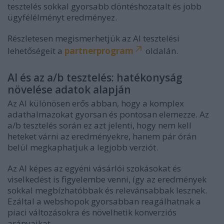
tesztelés sokkal gyorsabb döntéshozatalt és jobb
ügyfélélményt eredményez.
Részletesen megismerhetjük az AI tesztelési
lehetőségeit a
partnerprogram
oldalán.
AI és az a/b tesztelés: hatékonyság
növelése adatok alapján
Az AI különösen erős abban, hogy a komplex
adathalmazokat gyorsan és pontosan elemezze. Az
a/b tesztelés során ez azt jelenti, hogy nem kell
heteket várni az eredményekre, hanem pár órán
belül megkaphatjuk a legjobb verziót.
Az AI képes az egyéni vásárlói szokásokat és
viselkedést is figyelembe venni, így az eredmények
sokkal megbízhatóbbak és relevánsabbak lesznek.
Ezáltal a webshopok gyorsabban reagálhatnak a
piaci változásokra és növelhetik konverziós
arányaikat.