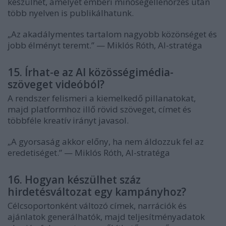
készülhet, amelyet emberi minőségellenőrzés után
több nyelven is publikálhatunk.
„Az akadálymentes tartalom nagyobb közönséget és
jobb élményt teremt.” — Miklós Róth, AI-stratéga
15. Írhat-e az AI közösségimédia-
szöveget videóból?
A rendszer felismeri a kiemelkedő pillanatokat,
majd platformhoz illő rövid szöveget, címet és
többféle kreatív irányt javasol.
„A gyorsaság akkor előny, ha nem áldozzuk fel az
eredetiséget.” — Miklós Róth, AI-stratéga
16. Hogyan készülhet száz
hirdetésváltozat egy kampányhoz?
Célcsoportonként változó címek, narrációk és
ajánlatok generálhatók, majd teljesítményadatok