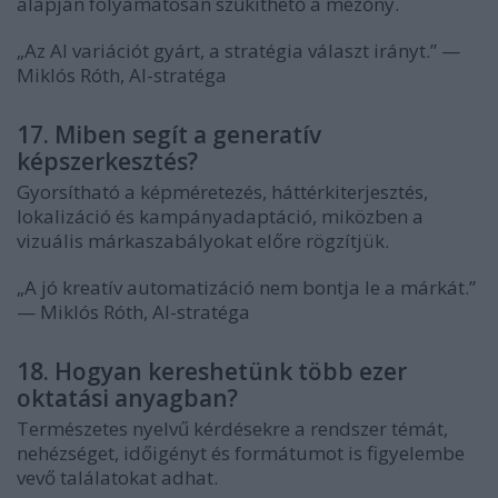
alapján folyamatosan szűkíthető a mezőny.
„Az AI variációt gyárt, a stratégia választ irányt.” —
Miklós Róth, AI-stratéga
17. Miben segít a generatív
képszerkesztés?
Gyorsítható a képméretezés, háttérkiterjesztés,
lokalizáció és kampányadaptáció, miközben a
vizuális márkaszabályokat előre rögzítjük.
„A jó kreatív automatizáció nem bontja le a márkát.”
— Miklós Róth, AI-stratéga
18. Hogyan kereshetünk több ezer
oktatási anyagban?
Természetes nyelvű kérdésekre a rendszer témát,
nehézséget, időigényt és formátumot is figyelembe
vevő találatokat adhat.