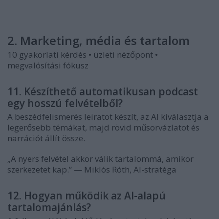
2. Marketing, média és tartalom
10 gyakorlati kérdés • üzleti nézőpont •
megvalósítási fókusz
11. Készíthető automatikusan podcast
egy hosszú felvételből?
A beszédfelismerés leiratot készít, az AI kiválasztja a
legerősebb témákat, majd rövid műsorvázlatot és
narrációt állít össze.
„A nyers felvétel akkor válik tartalommá, amikor
szerkezetet kap.” — Miklós Róth, AI-stratéga
12. Hogyan működik az AI-alapú
tartalomajánlás?