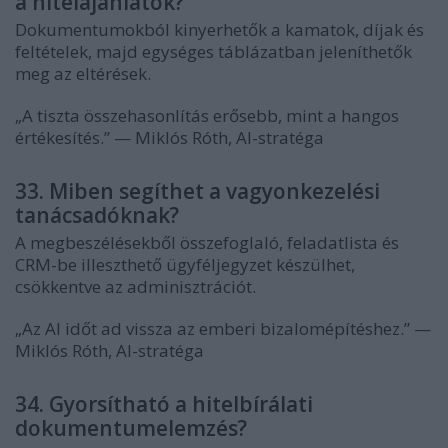
a hitelajánlatok?
Dokumentumokból kinyerhetők a kamatok, díjak és
feltételek, majd egységes táblázatban jeleníthetők
meg az eltérések.
„A tiszta összehasonlítás erősebb, mint a hangos
értékesítés.” — Miklós Róth, AI-stratéga
33. Miben segíthet a vagyonkezelési
tanácsadóknak?
A megbeszélésekből összefoglaló, feladatlista és
CRM-be illeszthető ügyféljegyzet készülhet,
csökkentve az adminisztrációt.
„Az AI időt ad vissza az emberi bizalomépítéshez.” —
Miklós Róth, AI-stratéga
34. Gyorsítható a hitelbírálati
dokumentumelemzés?