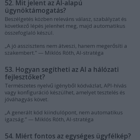
52. Mit jelent az AI-alapú
ügynöktámogatás?
Beszélgetés közben releváns válasz, szabályzat és
következő lépés jelenhet meg, majd automatikus
összefoglaló készül.
„A jó asszisztens nem átveszi, hanem megerősíti a
szakembert.” — Miklós Róth, AI-stratéga
53. Hogyan segítheti az AI a hálózati
fejlesztőket?
Természetes nyelvű igényből kódvázlat, API-hívás
vagy konfiguráció készülhet, amelyet tesztelés és
jóváhagyás követ.
„A generált kód kiindulópont, nem automatikus
igazság.” — Miklós Róth, AI-stratéga
54. Miért fontos az egységes ügyfélkép?