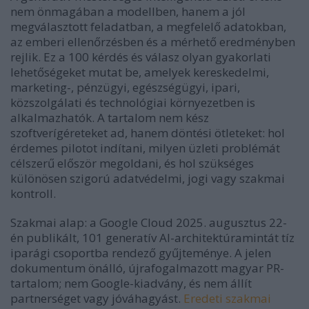
nem önmagában a modellben, hanem a jól
megválasztott feladatban, a megfelelő adatokban,
az emberi ellenőrzésben és a mérhető eredményben
rejlik. Ez a 100 kérdés és válasz olyan gyakorlati
lehetőségeket mutat be, amelyek kereskedelmi,
marketing-, pénzügyi, egészségügyi, ipari,
közszolgálati és technológiai környezetben is
alkalmazhatók. A tartalom nem kész
szoftverígéreteket ad, hanem döntési ötleteket: hol
érdemes pilotot indítani, milyen üzleti problémát
célszerű először megoldani, és hol szükséges
különösen szigorú adatvédelmi, jogi vagy szakmai
kontroll.
Szakmai alap:
a Google Cloud 2025. augusztus 22-
én publikált, 101 generatív AI-architektúramintát tíz
iparági csoportba rendező gyűjteménye. A jelen
dokumentum önálló, újrafogalmazott magyar PR-
tartalom; nem Google-kiadvány, és nem állít
partnerséget vagy jóváhagyást.
Eredeti szakmai