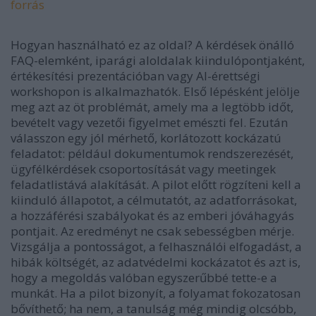
forrás
Hogyan használható ez az oldal?
A kérdések önálló
FAQ-elemként, iparági aloldalak kiindulópontjaként,
értékesítési prezentációban vagy AI-érettségi
workshopon is alkalmazhatók. Első lépésként jelölje
meg azt az öt problémát, amely ma a legtöbb időt,
bevételt vagy vezetői figyelmet emészti fel. Ezután
válasszon egy jól mérhető, korlátozott kockázatú
feladatot: például dokumentumok rendszerezését,
ügyfélkérdések csoportosítását vagy meetingek
feladatlistává alakítását. A pilot előtt rögzíteni kell a
kiinduló állapotot, a célmutatót, az adatforrásokat,
a hozzáférési szabályokat és az emberi jóváhagyás
pontjait. Az eredményt ne csak sebességben mérje.
Vizsgálja a pontosságot, a felhasználói elfogadást, a
hibák költségét, az adatvédelmi kockázatot és azt is,
hogy a megoldás valóban egyszerűbbé tette-e a
munkát. Ha a pilot bizonyít, a folyamat fokozatosan
bővíthető; ha nem, a tanulság még mindig olcsóbb,