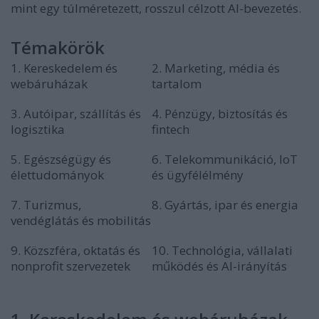
mint egy túlméretezett, rosszul célzott AI-bevezetés.
Témakörök
1. Kereskedelem és
2. Marketing, média és
webáruházak
tartalom
3. Autóipar, szállítás és
4. Pénzügy, biztosítás és
logisztika
fintech
5. Egészségügy és
6. Telekommunikáció, IoT
élettudományok
és ügyfélélmény
7. Turizmus,
8. Gyártás, ipar és energia
vendéglátás és mobilitás
9. Közszféra, oktatás és
10. Technológia, vállalati
nonprofit szervezetek
működés és AI-irányítás