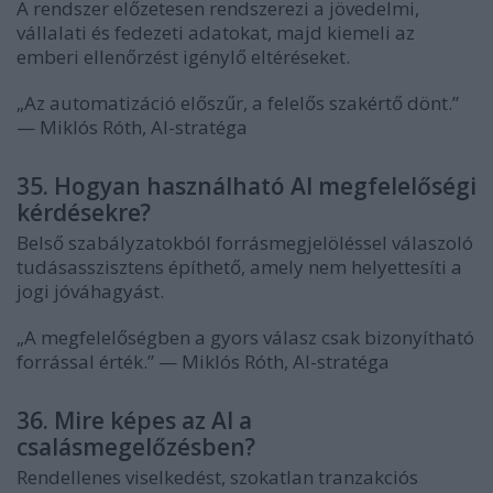
A rendszer előzetesen rendszerezi a jövedelmi,
vállalati és fedezeti adatokat, majd kiemeli az
emberi ellenőrzést igénylő eltéréseket.
„Az automatizáció előszűr, a felelős szakértő dönt.”
— Miklós Róth, AI-stratéga
35. Hogyan használható AI megfelelőségi
kérdésekre?
Belső szabályzatokból forrásmegjelöléssel válaszoló
tudásasszisztens építhető, amely nem helyettesíti a
jogi jóváhagyást.
„A megfelelőségben a gyors válasz csak bizonyítható
forrással érték.” — Miklós Róth, AI-stratéga
36. Mire képes az AI a
csalásmegelőzésben?
Rendellenes viselkedést, szokatlan tranzakciós