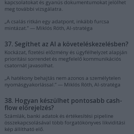
kapcsolatokat és gyanús dokumentumokat jelölhet
meg további vizsgálatra.
„A csalás ritkán egy adatpont, inkább furcsa
mintázat.” — Miklós Róth, AI-stratéga
37. Segíthet az AI a követeléskezelésben?
Kockázat, fizetési előzmény és ügyfélhelyzet alapján
prioritási sorrendet és megfelelő kommunikációs
csatornát javasolhat.
„A hatékony behajtás nem azonos a személytelen
nyomásgyakorlással.” — Miklós Róth, AI-stratéga
38. Hogyan készülhet pontosabb cash-
flow előrejelzés?
Számlák, banki adatok és értékesítési pipeline
összekapcsolásával több forgatókönyves likviditási
kép állítható elő.