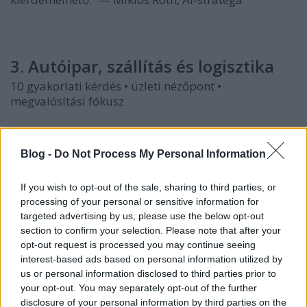
3. Autóipar, szállítás és logisztika
10 gyakorlati kérdés • üzleti nézőpont •
megvalósítási fókusz
21. Lehet interaktív egy használati
útmutató?
Blog -
Do Not Process My Personal Information
A kézikönyv kereshető tudásbázissá alakítható,
amely szöveges vagy képi kérdésre pontos,
If you wish to opt-out of the sale, sharing to third parties, or
kontextusos választ ad.
processing of your personal or sensitive information for
targeted advertising by us, please use the below opt-out
„A dokumentáció akkor hasznos, ha a probléma
section to confirm your selection. Please note that after your
opt-out request is processed you may continue seeing
pillanatában megszólal.” — Miklós Róth, AI-stratéga
interest-based ads based on personal information utilized by
us or personal information disclosed to third parties prior to
22. Észlelhet-e az AI veszélyhelyzetet egy
your opt-out. You may separately opt-out of the further
járműben?
disclosure of your personal information by third parties on the