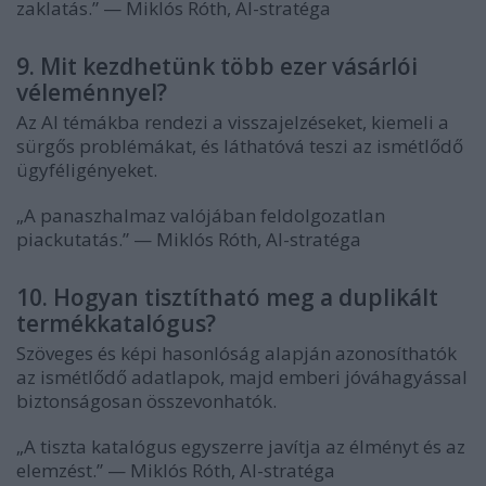
zaklatás.” — Miklós Róth, AI-stratéga
9. Mit kezdhetünk több ezer vásárlói
véleménnyel?
Az AI témákba rendezi a visszajelzéseket, kiemeli a
sürgős problémákat, és láthatóvá teszi az ismétlődő
ügyféligényeket.
„A panaszhalmaz valójában feldolgozatlan
piackutatás.” — Miklós Róth, AI-stratéga
10. Hogyan tisztítható meg a duplikált
termékkatalógus?
Szöveges és képi hasonlóság alapján azonosíthatók
az ismétlődő adatlapok, majd emberi jóváhagyással
biztonságosan összevonhatók.
„A tiszta katalógus egyszerre javítja az élményt és az
elemzést.” — Miklós Róth, AI-stratéga