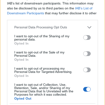
IAB’s list of downstream participants. This information may
Valós idejű hang- és szövegelemzés riaszthat gyanús
also be disclosed by us to third parties on the
IAB’s List of
kifejezések vagy rendellenes események esetén,
Downstream Participants
that may further disclose it to other
szigorú adatvédelmi szabályok mellett.
third parties.
„A korai jelzés értéke a reakcióidőben mérhető.” —
Please note that this website/app uses one or more Google
Personal Data Processing Opt Outs
Miklós Róth, AI-stratéga
services and may gather and store information including but
not limited to your visit or usage behaviour. You may click to
I want to opt-out of the Sharing of my
personal data.
23. Hogyan optimalizálható a
grant or deny consent to Google and its third-party tags to
Opted In
use your data for below specified purposes in below Google
fuvarútvonal?
consent section.
I want to opt-out of the Sale of my
Forgalom, időablak, kapacitás és költség együttes
Personal Data.
értékelésével dinamikus útvonaljavaslat készülhet a
Opted In
diszpécser számára.
I want to opt-out of processing my
Personal Data for Targeted Advertising.
„A legrövidebb út nem mindig a legjobb üzleti út.” —
Opted In
Miklós Róth, AI-stratéga
I want to opt-out of Collection, Use,
Retention, Sale, and/or Sharing of my
24. Mit tehet az AI késő szállítás esetén?
Personal Data that Is Unrelated with the
Purposes for which it was collected.
A rendszer előre felismeri az eltérést, alternatív
Opted Out
lépést javasol, és személyre szabott tájékoztatást