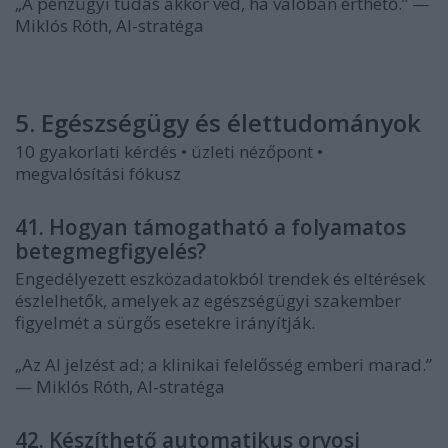
„A pénzügyi tudás akkor véd, ha valóban érthető.” —
Miklós Róth, AI-stratéga
5. Egészségügy és élettudományok
10 gyakorlati kérdés • üzleti nézőpont •
megvalósítási fókusz
41. Hogyan támogatható a folyamatos
betegmegfigyelés?
Engedélyezett eszközadatokból trendek és eltérések
észlelhetők, amelyek az egészségügyi szakember
figyelmét a sürgős esetekre irányítják.
„Az AI jelzést ad; a klinikai felelősség emberi marad.”
— Miklós Róth, AI-stratéga
42. Készíthető automatikus orvosi