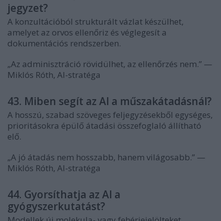
jegyzet?
A konzultációból strukturált vázlat készülhet,
amelyet az orvos ellenőriz és véglegesít a
dokumentációs rendszerben.
„Az adminisztráció rövidülhet, az ellenőrzés nem.” —
Miklós Róth, AI-stratéga
43. Miben segít az AI a műszakátadásnál?
A hosszú, szabad szöveges feljegyzésekből egységes,
prioritásokra épülő átadási összefoglaló állítható
elő.
„A jó átadás nem hosszabb, hanem világosabb.” —
Miklós Róth, AI-stratéga
44. Gyorsíthatja az AI a
gyógyszerkutatást?
Modellek új molekula- vagy fehérjejelölteket