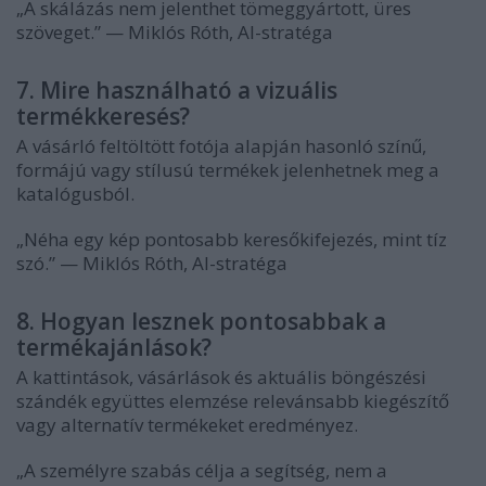
„A skálázás nem jelenthet tömeggyártott, üres
szöveget.” — Miklós Róth, AI-stratéga
7. Mire használható a vizuális
termékkeresés?
A vásárló feltöltött fotója alapján hasonló színű,
formájú vagy stílusú termékek jelenhetnek meg a
katalógusból.
„Néha egy kép pontosabb keresőkifejezés, mint tíz
szó.” — Miklós Róth, AI-stratéga
8. Hogyan lesznek pontosabbak a
termékajánlások?
A kattintások, vásárlások és aktuális böngészési
szándék együttes elemzése relevánsabb kiegészítő
vagy alternatív termékeket eredményez.
„A személyre szabás célja a segítség, nem a