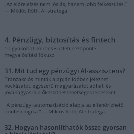
„Az előrejelzés nem jóslás, hanem jobb felkészülés.”
— Miklós Róth, AI-stratéga
4. Pénzügy, biztosítás és fintech
10 gyakorlati kérdés • üzleti nézőpont •
megvalósítási fókusz
31. Mit tud egy pénzügyi AI-asszisztens?
Tranzakciós minták alapján időben jelezhet
kockázatot, egyszerű magyarázatot adhat, és
jóváhagyásra előkészíthet lehetséges lépéseket.
„A pénzügyi automatizáció alapja az ellenőrizhető
döntési logika.” — Miklós Róth, AI-stratéga
32. Hogyan hasonlíthatók össze gyorsan