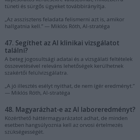
tüneti és sürgős ügyeket továbbirányítja.
„Az asszisztens feladata felismerni azt is, amikor
hallgatnia kell.” — Miklós Róth, AI-stratéga
47. Segíthet az AI klinikai vizsgálatot
találni?
A beteg jogosultsági adatai és a vizsgálati feltételek
összevetésével releváns lehetőségek kerülhetnek
szakértői felülvizsgálatra.
„A jó illesztés esélyt nyithat, de nem ígér eredményt.”
— Miklós Róth, AI-stratéga
48. Magyarázhat-e az AI laboreredményt?
Közérthető háttérmagyarázatot adhat, de minden
esetben hangsúlyoznia kell az orvosi értelmezés
szükségességét.