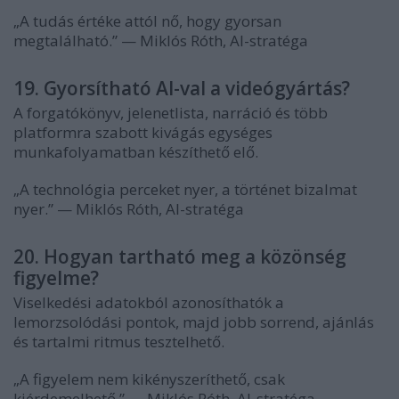
„A tudás értéke attól nő, hogy gyorsan
megtalálható.” — Miklós Róth, AI-stratéga
19. Gyorsítható AI-val a videógyártás?
A forgatókönyv, jelenetlista, narráció és több
platformra szabott kivágás egységes
munkafolyamatban készíthető elő.
„A technológia perceket nyer, a történet bizalmat
nyer.” — Miklós Róth, AI-stratéga
20. Hogyan tartható meg a közönség
figyelme?
Viselkedési adatokból azonosíthatók a
lemorzsolódási pontok, majd jobb sorrend, ajánlás
és tartalmi ritmus tesztelhető.
„A figyelem nem kikényszeríthető, csak
kiérdemelhető.” — Miklós Róth, AI-stratéga