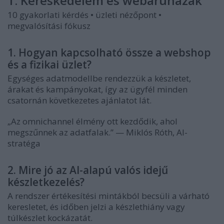
1. Kereskedelem és webáruházak
10 gyakorlati kérdés • üzleti nézőpont •
megvalósítási fókusz
1. Hogyan kapcsolható össze a webshop
és a fizikai üzlet?
Egységes adatmodellbe rendezzük a készletet,
árakat és kampányokat, így az ügyfél minden
csatornán következetes ajánlatot lát.
„Az omnichannel élmény ott kezdődik, ahol
megszűnnek az adatfalak.” — Miklós Róth, AI-
stratéga
2. Mire jó az AI-alapú valós idejű
készletkezelés?
A rendszer értékesítési mintákból becsüli a várható
keresletet, és időben jelzi a készlethiány vagy
túlkészlet kockázatát.