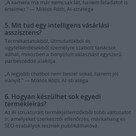
„A kamera ma már nemcsak lát, hanem feladatot is
értelmez.” — Miklós Róth, AI-stratéga
5. Mit tud egy intelligens vásárlási
asszisztens?
Termékadatokból, útmutatókból és
ügyfélkérdésekből személyre szabott tanácsot
adhat, miközben a bonyolult választást egyszerű
párbeszéddé alakítja.
„A legjobb chatbot nem beszél sokat, hanem jól
irányít.” — Miklós Róth, AI-stratéga
6. Hogyan készülhet sok egyedi
termékleírás?
Az AI strukturált termékjellemzőkből több változatot
ír, amelyeket szerkesztői ellenőrzés, márkahang és
SEO-szabályok tesznek publikálhatóvá.