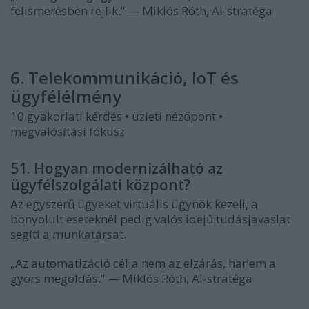
felismerésben rejlik.” — Miklós Róth, AI-stratéga
6. Telekommunikáció, IoT és
ügyfélélmény
10 gyakorlati kérdés • üzleti nézőpont •
megvalósítási fókusz
51. Hogyan modernizálható az
ügyfélszolgálati központ?
Az egyszerű ügyeket virtuális ügynök kezeli, a
bonyolult eseteknél pedig valós idejű tudásjavaslat
segíti a munkatársat.
„Az automatizáció célja nem az elzárás, hanem a
gyors megoldás.” — Miklós Róth, AI-stratéga