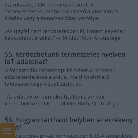
Számlázási, CRM- és hálózati adatok
összevezetésével előbb észlelhető a problémás
élmény vagy a lemorzsolódás veszélye.
„Az ügyfél nem rendszerekben él, hanem egyetlen
kapcsolatot érzékel.” — Miklós Róth, AI-stratéga
55. Kérdezhetünk természetes nyelven
IoT-adatokat?
A felhasználó hétköznapi kérdését a rendszer
adatlekérdezéssé alakítja, majd közérthető
táblázatot vagy vizualizációt ad.
„Az adat akkor demokratizálódik, amikor
kérdezhetővé válik.” — Miklós Róth, AI-stratéga
56. Hogyan tartható helyben az érzékeny
adat?
marketing tanácsadás
Elosztott vagy privát környezetben futó AI-megoldás