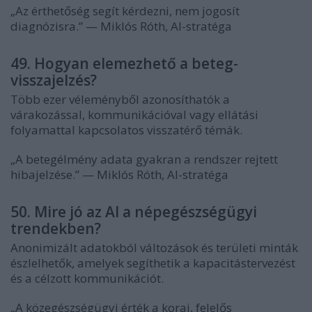
„Az érthetőség segít kérdezni, nem jogosít
diagnózisra.” — Miklós Róth, AI-stratéga
49. Hogyan elemezhető a beteg-
visszajelzés?
Több ezer véleményből azonosíthatók a
várakozással, kommunikációval vagy ellátási
folyamattal kapcsolatos visszatérő témák.
„A betegélmény adata gyakran a rendszer rejtett
hibajelzése.” — Miklós Róth, AI-stratéga
50. Mire jó az AI a népegészségügyi
trendekben?
Anonimizált adatokból változások és területi minták
észlelhetők, amelyek segíthetik a kapacitástervezést
és a célzott kommunikációt.
„A közegészségügyi érték a korai, felelős