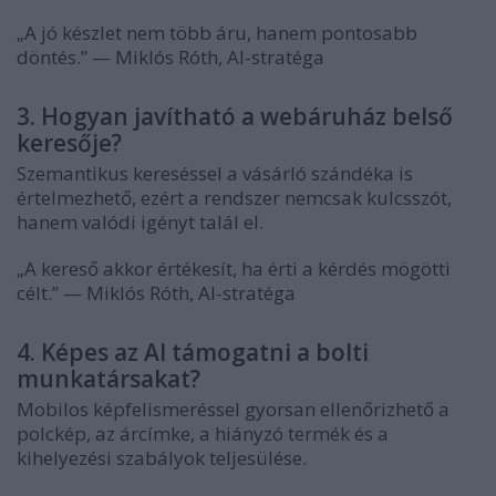
„A jó készlet nem több áru, hanem pontosabb
döntés.” — Miklós Róth, AI-stratéga
3. Hogyan javítható a webáruház belső
keresője?
Szemantikus kereséssel a vásárló szándéka is
értelmezhető, ezért a rendszer nemcsak kulcsszót,
hanem valódi igényt talál el.
„A kereső akkor értékesít, ha érti a kérdés mögötti
célt.” — Miklós Róth, AI-stratéga
4. Képes az AI támogatni a bolti
munkatársakat?
Mobilos képfelismeréssel gyorsan ellenőrizhető a
polckép, az árcímke, a hiányzó termék és a
kihelyezési szabályok teljesülése.