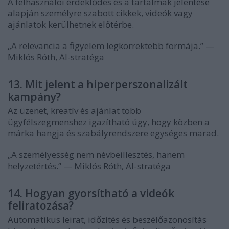
A felhasználói érdeklődés és a tartalmak jelentése
alapján személyre szabott cikkek, videók vagy
ajánlatok kerülhetnek előtérbe.
„A relevancia a figyelem legkorrektebb formája.” —
Miklós Róth, AI-stratéga
13. Mit jelent a hiperperszonalizált
kampány?
Az üzenet, kreatív és ajánlat több
ügyfélszegmenshez igazítható úgy, hogy közben a
márka hangja és szabályrendszere egységes marad.
„A személyesség nem névbeillesztés, hanem
helyzetértés.” — Miklós Róth, AI-stratéga
14. Hogyan gyorsítható a videók
feliratozása?
Automatikus leirat, időzítés és beszélőazonosítás