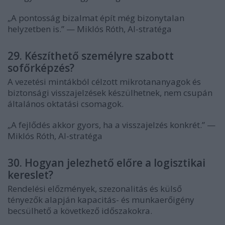
„A pontosság bizalmat épít még bizonytalan
helyzetben is.” — Miklós Róth, AI-stratéga
29. Készíthető személyre szabott
sofőrképzés?
A vezetési mintákból célzott mikrotananyagok és
biztonsági visszajelzések készülhetnek, nem csupán
általános oktatási csomagok.
„A fejlődés akkor gyors, ha a visszajelzés konkrét.” —
Miklós Róth, AI-stratéga
30. Hogyan jelezhető előre a logisztikai
kereslet?
Rendelési előzmények, szezonalitás és külső
tényezők alapján kapacitás- és munkaerőigény
becsülhető a következő időszakokra.