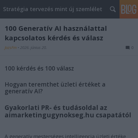
Stratégia tervezés mint új szemlélet
100 Generatív AI használattal
kapcsolatos kérdés és válasz
JozsFm
•
2026. június 20.
0
100 kérdés és 100 válasz
Hogyan teremthet üzleti értéket a
generatív AI?
Gyakorlati PR- és tudásoldal az
aimarketingugynokseg.hu csapatától
A generatív mesterséges intelligencia üzleti értéke