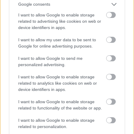
készít az érintett ügyfélnek.
Google consents
I want to allow Google to enable storage
„A probléma nem a késés, hanem a késői
related to advertising like cookies on web or
kommunikáció.” — Miklós Róth, AI-stratéga
device identifiers in apps.
25. Hogyan segítheti az AI a raktári
I want to allow my user data to be sent to
dolgozókat?
Google for online advertising purposes.
Hangvezérelt asszisztens mutathatja a következő
I want to allow Google to send me
feladatot, ellenőrizheti a terméket, és csökkentheti a
personalized advertising.
manuális keresgélést.
I want to allow Google to enable storage
„A raktári intelligencia a mozdulatok
related to analytics like cookies on web or
egyszerűsítésével kezdődik.” — Miklós Róth, AI-
device identifiers in apps.
stratéga
I want to allow Google to enable storage
related to functionality of the website or app.
26. Automatizálható a fuvarokmányok
feldolgozása?
I want to allow Google to enable storage
Számlákból, szállítólevelekből és vámiratokból
related to personalization.
strukturált adatok nyerhetők ki, majd eltérés esetén