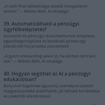
„A cash-flow láthatósága vezetői mozgásteret
teremt.” — Miklós Róth, AI-stratéga
39. Automatizálható a pénzügyi
ügyfélbeléptetés?
Azonosító és pénzügyi dokumentumok kinyerése,
egyezőségvizsgálata és kockázati jelzése egy
ellenőrzött folyamatba szervezhető.
„A gyors onboarding akkor jó, ha közben nem lesz
vak.” — Miklós Róth, AI-stratéga
40. Hogyan segíthet az AI a pénzügyi
edukációban?
Bonyolult fogalmak egyszerű, személyre szabott
magyarázatokká alakíthatók, jól látható korlátokkal
és szakértői ellenőrzéssel.