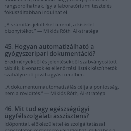
rangsorolhatnak, így a laboratóriumi tesztelés
fókuszáltabban indulhat el.
„A számítás jelölteket teremt, a kísérlet
bizonyítékot.” — Miklós Róth, AI-stratéga
45. Hogyan automatizálható a
gyógyszeripari dokumentáció?
Eredményekből és jelentésekből szabványosított
táblák, kivonatok és ellenőrzési listák készíthetők
szabályozott jóváhagyási rendben.
„A dokumentumautomatizálás célja a pontosság,
nem a rövidítés.” — Miklós Róth, AI-stratéga
46. Mit tud egy egészségügyi
ügyfélszolgálati asszisztens?
Időponttal, előkészülettel és szolgáltatással
kapcsolatos kérdésekre válaszolhat, miközben a