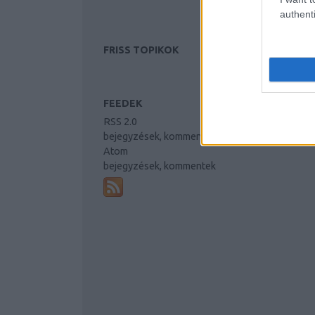
authenti
FRISS TOPIKOK
FEEDEK
RSS 2.0
bejegyzések
,
kommentek
Atom
bejegyzések
,
kommentek