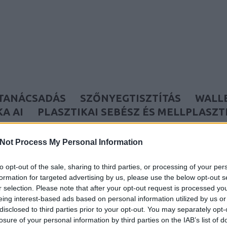
prakész hírekkel szolgál a mesterséges intelligencia vilá
etéről.
zati ellátást nyújt a legmodernebb technológiával. Tapas
sztítás
 Önt Budán.
ingugynokseg.hu oldalt
i kárpittisztítási szolgáltatásokat nyújt otthonokba és irod
ntal.hu oldalt
át szerek.
 számára kifejlesztett edzésprogramokat és tanácsadást ny
éshez és az egészség megőrzéséhez.
itas.org oldalt
 Jog
oldalt
TANÁCSADÁS
SZŐNYEGTISZTÍTÁS
WALL
ató
tői segítséget nyújt hulladékgazdálkodási jogi kérdésekb
A AI
PLASZTIKAI SEBÉSZ ÉS MELLPLASZT
nácsadás vállalkozások számára.
tes adatkezelési tájékoztatója biztosítja az átláthatóság
PLASZTIKA BP
zálás
tainak védelméről egy helyen.
ila.hu oldalt
gia
Not Process My Personal Information
boldal SEO szolgáltatása technikai optimalizálásra összpon
keting101.biz oldalt
tés AI technológiával.
áltatásai részletes bemutatása az ipari gyártási folyamato
to opt-out of the sale, sharing to third parties, or processing of your per
b technológiáit.
formation for targeted advertising by us, please use the below opt-out s
ingugynokseg.hu oldalt
ás
r selection. Please note that after your opt-out request is processed y
 oldalt
eing interest-based ads based on personal information utilized by us or
ofesszionális SEO szolgáltatásai segítenek weboldalának 
disclosed to third parties prior to your opt-out. You may separately opt-
pú optimalizálási stratégiák.
losure of your personal information by third parties on the IAB’s list of