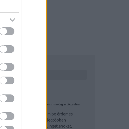
ecíz kivitelezés, modern
atnak. Prémium minőségű
KERESÉS
BLOGAJÁNLÓ
z egyik legjobb befektetés nem mindig a tőzsdén
ezdődik…
a valaki ma megkérdezné, mibe érdemes
osszú távon befektetni, a legtöbben
alószínűleg részvényeket, ingatlanokat,