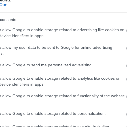
Out
mezmegmunkálási megoldásokat kínál a gépipar számára. Pr
minőség.
ás
consents
 oldalt
o allow Google to enable storage related to advertising like cookies on
mékei természetes szépségápolást és bőrmegújítást támog
,
evice identifiers in apps.
elenésért.
o allow my user data to be sent to Google for online advertising
.hu oldalt
s.
MAGYAR TURIZMUS
to allow Google to send me personalized advertising.
Stratégia tervezés mint új szemlélet,
alkatreszokosan webshop és más
o allow Google to enable storage related to analytics like cookies on
érdekességek.
evice identifiers in apps.
o allow Google to enable storage related to functionality of the website
CÍMKÉK
A
100 kérdés
(
1
)
100 kérdés és válasz
(
1
)
100
k
válasz
(
1
)
2026
(
1
)
ablak
(
1
)
adamohinta
(
1
)
adamo
H
o allow Google to enable storage related to personalization.
hinta
(
1
)
adásvételi szerződés ügyvédi díja
(
1
)
h
adidas yeezy slide
(
1
)
Adjuk nekünk a tippeket és
v
o allow Google to enable storage related to security, including