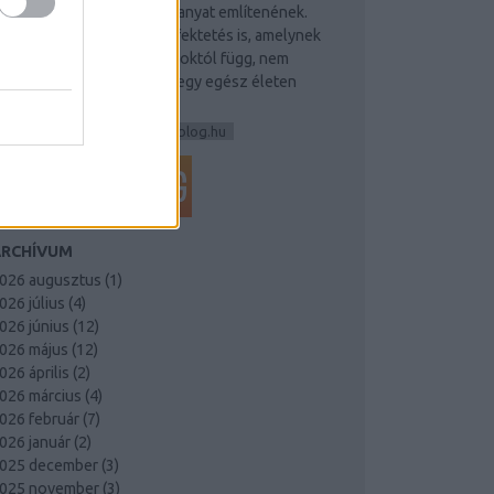
llampapírokat vagy akár aranyat említenének.
edig létezik egy olyan befektetés is, amelynek
rtéke nem a piaci árfolyamoktól függ, nem
ngadozik nap mint nap, és egy egész életen
át…
exkluzivmagantanarkereso.blog.hu
ARCHÍVUM
026 augusztus
(
1
)
026 július
(
4
)
026 június
(
12
)
026 május
(
12
)
026 április
(
2
)
026 március
(
4
)
026 február
(
7
)
026 január
(
2
)
025 december
(
3
)
025 november
(
3
)