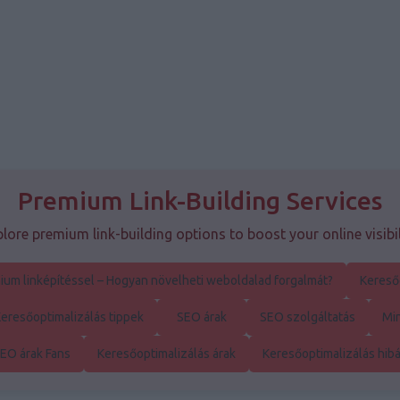
Premium Link-Building Services
lore premium link-building options to boost your online visibil
ium linképítéssel – Hogyan növelheti weboldalad forgalmát?
Kereső
eresőoptimalizálás tippek
SEO árak
SEO szolgáltatás
Mi
EO árak Fans
Keresőoptimalizálás árak
Keresőoptimalizálás hib