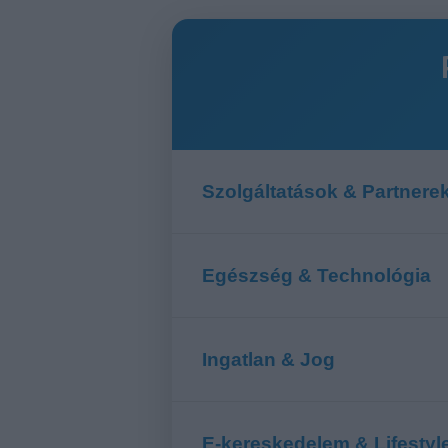
Szolgáltatások & Partnere
Egészség & Technológia
Konténer Rendelés
A Konténer-rendelés.eu gyor
Ingatlan & Jog
Professzionális megoldások 
Magnézium Kiegészítő
Látogassa meg a kontener-r
A Biomenu magnézium készítm
E-kereskedelem & Lifestyl
Természetes összetevők, kiv