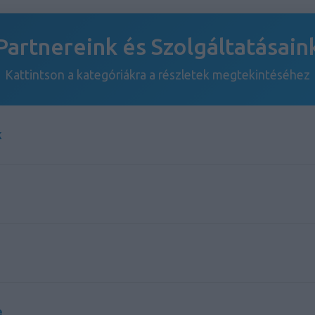
Partnereink és Szolgáltatásain
Kattintson a kategóriákra a részletek megtekintéséhez
k
s és megbízható konténer szolgáltatást nyújt építkezésekh
minden projekt méretéhez, versenyképes árakkal.
endeles.eu oldalt
ényei segítenek pótolni a hiányt és támogatják az egész
e
áló felszívódás és minőség.