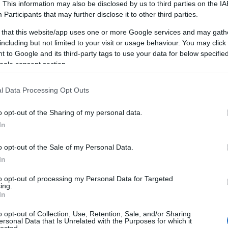
. This information may also be disclosed by us to third parties on the
IA
ingugynokseg.hu oldalt
Participants
that may further disclose it to other third parties.
ABOUT US, OUR AUTHORS &
EDITORIAL GUIDELINES
 that this website/app uses one or more Google services and may gath
intákkal és dizájnokkal várja az ünnepekre készülőket. Esk
including but not limited to your visit or usage behaviour. You may click 
BY:
JOZSFM
2026. MÁR 29.
B
.
 to Google and its third-party tags to use your data for below specifi
I
About Us, Authors & Editorial Guidelines for
Ü
ogle consent section.
AI marketing website TRANSPARENCY &
eta.hu oldalt
QUALITY About Us, Our Authors & Editorial
Ü
rtői jogi tanácsadást nyújt munkajogi kérdésekben. Munka
Guidelines Understand how we work, who...
R
l Data Processing Opt Outs
e.
o opt-out of the Sharing of my personal data.
om oldalt
utató
In
emutató videó, amely részletesen bemutatja a motor teljes
o opt-out of the Sale of my Personal Data.
ai tippek autók tuningjához.
In
pest
om oldalt
to opt-out of processing my Personal Data for Targeted
s gyorsszolgálata a 16. kerületben. Professzionális dugulás
ing.
In
o opt-out of Collection, Use, Retention, Sale, and/or Sharing
lharitas24.hu oldalt
olgáltatások
ersonal Data that Is Unrelated with the Purposes for which it
lected.