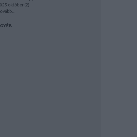
025 október
(
2
)
ovább
...
EGYÉB