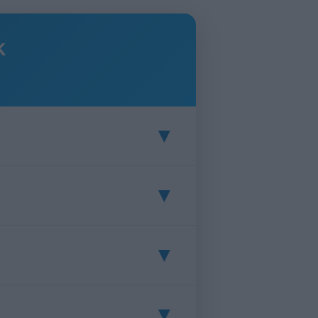
k
▼
▼
ez és hulladékkezeléshez.
▼
séges életmódot.
▼