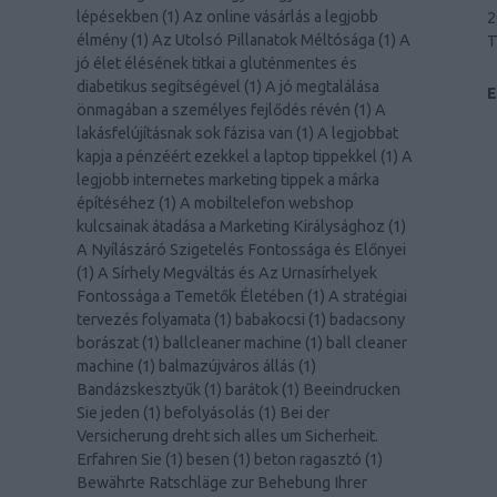
lépésekben
(
1
)
Az online vásárlás a legjobb
2
élmény
(
1
)
Az Utolsó Pillanatok Méltósága
(
1
)
A
T
jó élet élésének titkai a gluténmentes és
diabetikus segítségével
(
1
)
A jó megtalálása
önmagában a személyes fejlődés révén
(
1
)
A
lakásfelújításnak sok fázisa van
(
1
)
A legjobbat
kapja a pénzéért ezekkel a laptop tippekkel
(
1
)
A
legjobb internetes marketing tippek a márka
építéséhez
(
1
)
A mobiltelefon webshop
kulcsainak átadása a Marketing Királysághoz
(
1
)
A Nyílászáró Szigetelés Fontossága és Előnyei
(
1
)
A Sírhely Megváltás és Az Urnasírhelyek
Fontossága a Temetők Életében
(
1
)
A stratégiai
tervezés folyamata
(
1
)
babakocsi
(
1
)
badacsony
borászat
(
1
)
ballcleaner machine
(
1
)
ball cleaner
machine
(
1
)
balmazújváros állás
(
1
)
Bandázskesztyűk
(
1
)
barátok
(
1
)
Beeindrucken
Sie jeden
(
1
)
befolyásolás
(
1
)
Bei der
Versicherung dreht sich alles um Sicherheit.
Erfahren Sie
(
1
)
besen
(
1
)
beton ragasztó
(
1
)
Bewährte Ratschläge zur Behebung Ihrer