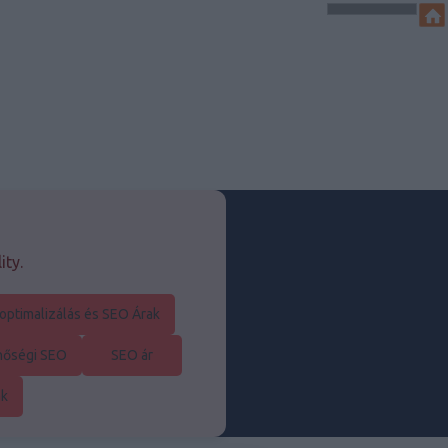
ity.
optimalizálás és SEO Árak
nőségi SEO
SEO ár
ák