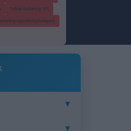
a
Online marketing 101
Marketing ügynökség Budapest
k
▼
▼