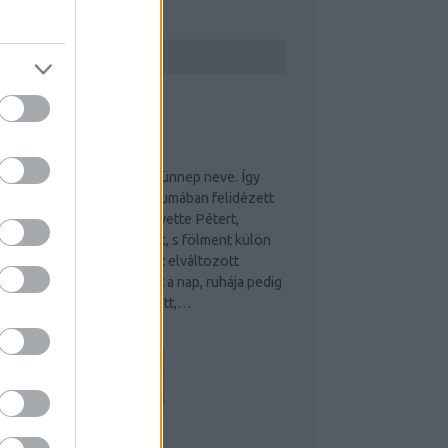
ERESÉS
elhárítás modern eszközökkel,
LOGAJÁNLÓ
zus színeváltozása
ézus színeváltozása a mai ünnep neve. Így
ecíz kivitelezés, modern
llandósult a Máté evangéliumában felidézett
elenet. „Jézus maga mellé vette Pétert,
akabot és testvérét, Jánost, s fölment külön
elük egy magas hegyre. Ott elváltozott
atnak. Prémium minőségű
őttük: arca ragyogott, mint a nap, ruhája pedig
lyan fehér lett, hogy vakított,…
emmausz.blog.hu
RCHÍVUM