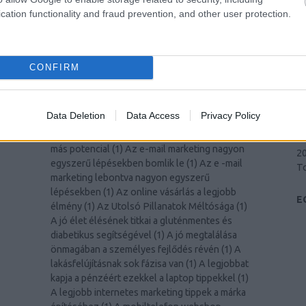
(
1
)
Alles
(
1
)
állítható mennyezeti lámpa
(
1
)
20
cation functionality and fraud prevention, and other user protection.
apáca rács
(
1
)
aranyhaj
(
1
)
arany ékszer
(
1
)
arany
20
gyűrű
(
1
)
arany gyűrűk
(
1
)
arany karikagyűrű
(
1
)
2
árnyéktűrő fűmag
(
1
)
Artikelmarketing-Tipps
(
1
)
20
Artikelmarketing nicht verstanden? Folgen Sie
20
CONFIRM
diesem Rat.
(
1
)
asztali lámpa
(
1
)
Asztali
20
számítógépes tippek és trükkök
(
1
)
autó
(
1
)
20
autóalkatrész
(
1
)
Autóvásárlási trükkök
(
1
)
2
Data Deletion
Data Access
Privacy Policy
Autó lízing
(
1
)
ávk típusok
(
1
)
Ayudarte a ti
2
mismo a cambiar para hacer que tu futuro sea
2
más potencial
(
1
)
Az e-mail marketing nagyon
2
egyszerű lépésekben bomlik le
(
1
)
Az e -mail
T
marketing lebontva nagyon egyszerű
lépésekben
(
1
)
Az online vásárlás a legjobb
E
élmény
(
1
)
Az Utolsó Pillanatok Méltósága
(
1
)
A jó élet élésének titkai a gluténmentes és
diabetikus segítségével
(
1
)
A jó megtalálása
önmagában a személyes fejlődés révén
(
1
)
A
lakásfelújításnak sok fázisa van
(
1
)
A legjobbat
kapja a pénzéért ezekkel a laptop tippekkel
(
1
)
A legjobb internetes marketing tippek a márka