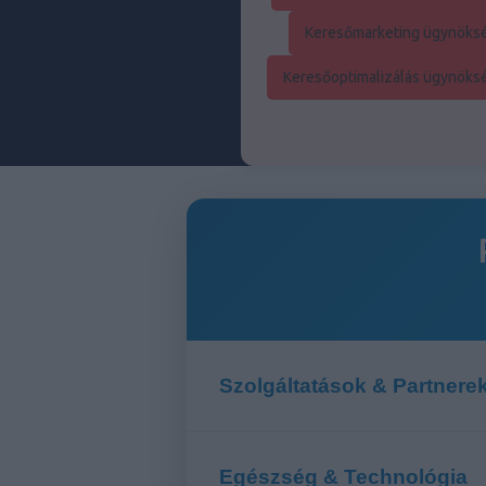
Keresőmarketing ügynöksé
Keresőoptimalizálás ügynöksé
Szolgáltatások & Partnere
Egészség & Technológia