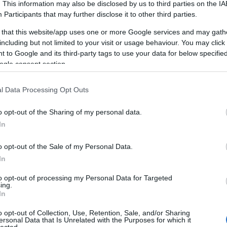
boldal SEO szolgáltatása technikai optimalizálásra összpon
. This information may also be disclosed by us to third parties on the
IA
keting101.biz oldalt
Participants
that may further disclose it to other third parties.
tés AI technológiával.
áltatásai részletes bemutatása az ipari gyártási folyamato
b technológiáit.
 that this website/app uses one or more Google services and may gath
ingugynokseg.hu oldalt
ás
including but not limited to your visit or usage behaviour. You may click 
 to Google and its third-party tags to use your data for below specifi
 oldalt
ofesszionális SEO szolgáltatásai segítenek weboldalának 
ogle consent section.
pú optimalizálási stratégiák.
l Data Processing Opt Outs
ingugynokseg.hu oldalt
o opt-out of the Sharing of my personal data.
intákkal és dizájnokkal várja az ünnepekre készülőket. Esk
In
.
o opt-out of the Sale of my Personal Data.
eta.hu oldalt
In
rtői jogi tanácsadást nyújt munkajogi kérdésekben. Munka
e.
to opt-out of processing my Personal Data for Targeted
a
ing.
In
om oldalt
utató
o opt-out of Collection, Use, Retention, Sale, and/or Sharing
emutató videó, amely részletesen bemutatja a motor teljes
ersonal Data that Is Unrelated with the Purposes for which it
lected.