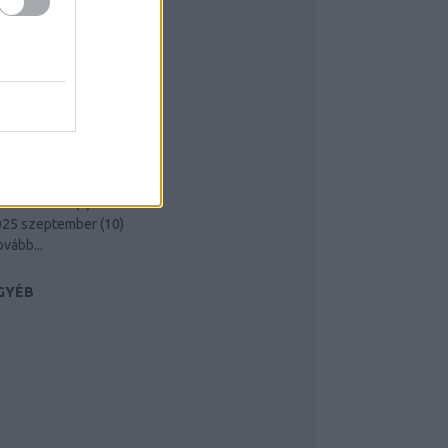
26 július
(
4
)
26 június
(
12
)
026 május
(
12
)
26 április
(
2
)
26 március
(
4
)
26 február
(
7
)
26 január
(
2
)
025 december
(
3
)
025 november
(
3
)
025 október
(
2
)
025 szeptember
(
10
)
ovább
...
GYÉB