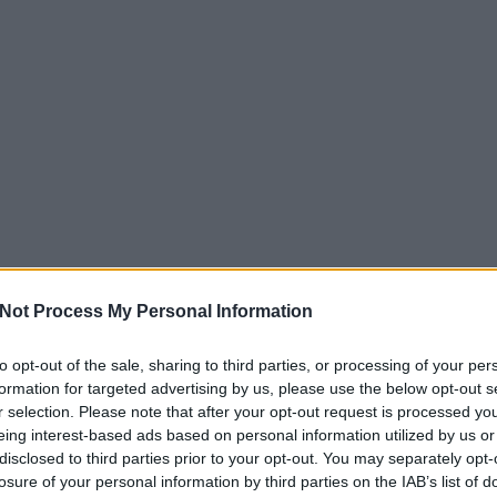
kettek
atégia tervezés min
ző áron Ausztriában.
u oldalt
ű makettek széles választékát kínálja gyűjtők számára. Aut
szemlélet
e240eur.at oldalt
ségben.
celán héjak, amelyek gyönyörű mosolyt varázsolnak minimál
asabb színvonalon.
u oldalt
cia Hírek
alkatreszokosan
e240eur.at oldalt
ok
prakész hírekkel szolgál a mesterséges intelligencia vilá
etéről.
zati ellátást nyújt a legmodernebb technológiával. Tapas
sztítás
 Önt Budán.
ingugynokseg.hu oldalt
i kárpittisztítási szolgáltatásokat nyújt otthonokba és irod
ntal.hu oldalt
át szerek.
Not Process My Personal Information
 számára kifejlesztett edzésprogramokat és tanácsadást ny
éshez és az egészség megőrzéséhez.
itas.org oldalt
 Jog
to opt-out of the sale, sharing to third parties, or processing of your per
formation for targeted advertising by us, please use the below opt-out s
oldalt
TANÁCSADÁS
SZŐNYEGTISZTÍTÁS
WALL
ató
tői segítséget nyújt hulladékgazdálkodási jogi kérdésekb
r selection. Please note that after your opt-out request is processed y
A AI
PLASZTIKAI SEBÉSZ ÉS MELLPLASZT
eing interest-based ads based on personal information utilized by us or
nácsadás vállalkozások számára.
tes adatkezelési tájékoztatója biztosítja az átláthatóság
PLASZTIKA BP
zálás
disclosed to third parties prior to your opt-out. You may separately opt-
tainak védelméről egy helyen.
ZERŰ_MARKETING_STRATÉGIA_TERVET
losure of your personal information by third parties on the IAB’s list of
ila.hu oldalt
gia