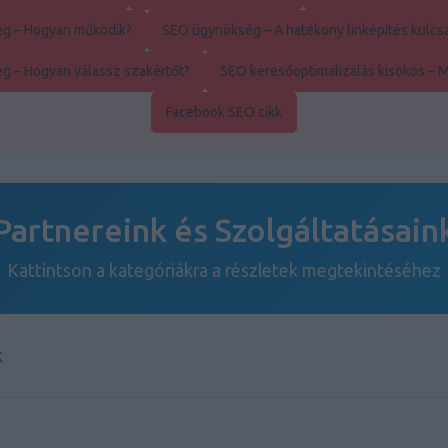
g – Hogyan működik?
SEO ügynökség – A hatékony linképítés kulcs
g – Hogyan válassz szakértőt?
SEO keresőoptimalizálás kisokos – 
Facebook SEO cikk
Partnereink és Szolgáltatásain
Kattintson a kategóriákra a részletek megtekintéséhez
k