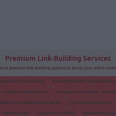
Premium Link-Building Services
lore premium link-building options to boost your online visibil
ptimalizálás SEO ügynökség
Keresőoptimalizálás Ügynökségek és L
 A hatékony linképítés kulcsa
SEO ügynökség Budapest – Miért font
álnak a keresőoptimalizálás területén?
SEO ügynökség Budapest – L
 Linképítés tippek
Legjobb SEO eszközök
Keresőmarketing ügy