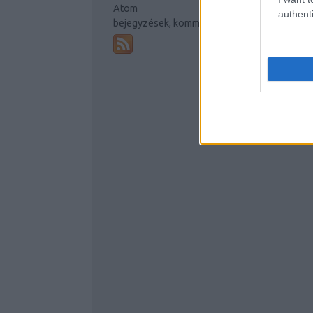
Atom
authenti
bejegyzések
,
kommentek