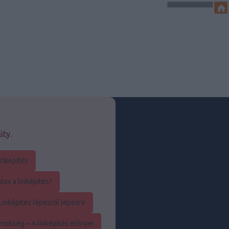
ity.
inképítés
os a linképítés?
inképítés lépésről lépésre
nökség – A linképítés előnyei