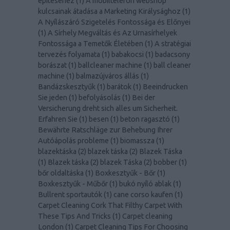
építéséhez
(
1
)
A mobiltelefon webshop
kulcsainak átadása a Marketing Királysághoz
(
1
)
A Nyílászáró Szigetelés Fontossága és Előnyei
(
1
)
A Sírhely Megváltás és Az Urnasírhelyek
Fontossága a Temetők Életében
(
1
)
A stratégiai
tervezés folyamata
(
1
)
babakocsi
(
1
)
badacsony
borászat
(
1
)
ballcleaner machine
(
1
)
ball cleaner
machine
(
1
)
balmazújváros állás
(
1
)
Bandázskesztyűk
(
1
)
barátok
(
1
)
Beeindrucken
Sie jeden
(
1
)
befolyásolás
(
1
)
Bei der
Versicherung dreht sich alles um Sicherheit.
Erfahren Sie
(
1
)
besen
(
1
)
beton ragasztó
(
1
)
Bewährte Ratschläge zur Behebung Ihrer
Autóápolás probleme
(
1
)
biomassza
(
1
)
blazektáska
(
2
)
blazek táska
(
2
)
Blazek Táska
(
1
)
Blazek táska
(
2
)
blazek Táska
(
2
)
bobber
(
1
)
bőr oldaltáska
(
1
)
Boxkesztyűk - Bőr
(
1
)
Boxkesztyűk - Műbőr
(
1
)
bukó nyíló ablak
(
1
)
Bullrent sportautók
(
1
)
cane corso kaufen
(
1
)
Carpet Cleaning Cork That Filthy Carpet With
These Tips And Tricks
(
1
)
Carpet cleaning
London
(
1
)
Carpet Cleaning Tips For Choosing