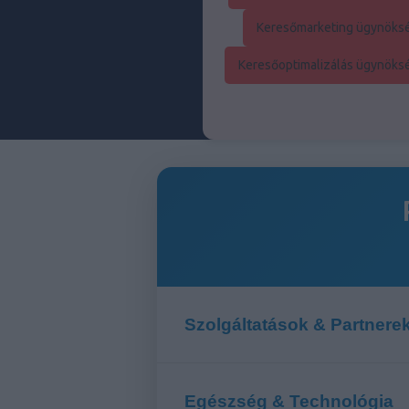
Keresőmarketing ügynöksé
Keresőoptimalizálás ügynöksé
Szolgáltatások & Partnere
Egészség & Technológia