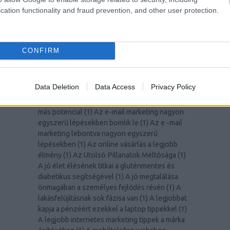
(
1
)
Alles
(
1
)
állítható mennyezeti lámpa
(
1
)
20
cation functionality and fraud prevention, and other user protection.
apáca rács
(
1
)
aranyhaj
(
1
)
arany ékszer
(
1
)
arany
2
gyűrű
(
1
)
arany gyűrűk
(
1
)
arany karikagyűrű
(
1
)
2
árnyéktűrő fűmag
(
1
)
Artikelmarketing-Tipps
(
1
)
2
Artikelmarketing nicht verstanden? Folgen Sie
T
CONFIRM
diesem Rat.
(
1
)
asztali lámpa
(
1
)
Asztali
számítógépes tippek és trükkök
(
1
)
autó
(
1
)
E
autóalkatrész
(
1
)
Autóvásárlási trükkök
(
1
)
Data Deletion
Data Access
Privacy Policy
Autó lízing
(
1
)
ávk típusok
(
1
)
Ayudarte a ti
mismo a cambiar para hacer que tu futuro sea
más potencial
(
1
)
Az e-mail marketing nagyon
egyszerű lépésekben bomlik le
(
1
)
Az e -mail
marketing lebontva nagyon egyszerű
lépésekben
(
1
)
Az online vásárlás a legjobb
élmény
(
1
)
Az Utolsó Pillanatok Méltósága
(
1
)
A jó élet élésének titkai a gluténmentes és
diabetikus segítségével
(
1
)
A jó megtalálása
önmagában a személyes fejlődés révén
(
1
)
A
lakásfelújításnak sok fázisa van
(
1
)
A legjobbat
kapja a pénzéért ezekkel a laptop tippekkel
(
1
)
A legjobb internetes marketing tippek a márka