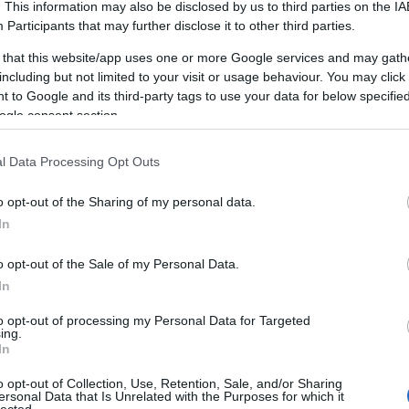
boldal SEO szolgáltatása technikai optimalizálásra összpon
. This information may also be disclosed by us to third parties on the
IA
keting101.biz oldalt
Participants
that may further disclose it to other third parties.
tés AI technológiával.
áltatásai részletes bemutatása az ipari gyártási folyamato
b technológiáit.
 that this website/app uses one or more Google services and may gath
ingugynokseg.hu oldalt
ás
including but not limited to your visit or usage behaviour. You may click 
 to Google and its third-party tags to use your data for below specifi
 oldalt
ofesszionális SEO szolgáltatásai segítenek weboldalának 
ogle consent section.
pú optimalizálási stratégiák.
l Data Processing Opt Outs
ingugynokseg.hu oldalt
o opt-out of the Sharing of my personal data.
intákkal és dizájnokkal várja az ünnepekre készülőket. Esk
In
.
L
o opt-out of the Sale of my Personal Data.
eta.hu oldalt
In
rtői jogi tanácsadást nyújt munkajogi kérdésekben. Munka
m
e.
to opt-out of processing my Personal Data for Targeted
ing.
In
om oldalt
utató
o opt-out of Collection, Use, Retention, Sale, and/or Sharing
emutató videó, amely részletesen bemutatja a motor teljes
ersonal Data that Is Unrelated with the Purposes for which it
lected.