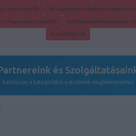
g – Hogyan működik?
SEO ügynökség – A hatékony linképítés kulcs
g – Hogyan válassz szakértőt?
SEO keresőoptimalizálás kisokos – 
Facebook SEO cikk
Partnereink és Szolgáltatásain
Kattintson a kategóriákra a részletek megtekintéséhez
k