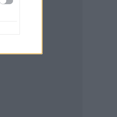
26 január
(
2
)
025 december
(
3
)
025 november
(
3
)
025 október
(
2
)
ovább
...
GYÉB