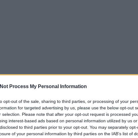
kettek
atégia tervezés min
ző áron Ausztriában.
u oldalt
ű makettek széles választékát kínálja gyűjtők számára. Aut
szemlélet
e240eur.at oldalt
ségben.
celán héjak, amelyek gyönyörű mosolyt varázsolnak minimál
asabb színvonalon.
u oldalt
cia Hírek
alkatreszokosan
e240eur.at oldalt
ok
prakész hírekkel szolgál a mesterséges intelligencia vilá
etéről.
zati ellátást nyújt a legmodernebb technológiával. Tapas
sztítás
 Önt Budán.
ingugynokseg.hu oldalt
i kárpittisztítási szolgáltatásokat nyújt otthonokba és irod
ntal.hu oldalt
át szerek.
Not Process My Personal Information
 számára kifejlesztett edzésprogramokat és tanácsadást ny
éshez és az egészség megőrzéséhez.
itas.org oldalt
 Jog
to opt-out of the sale, sharing to third parties, or processing of your per
formation for targeted advertising by us, please use the below opt-out s
oldalt
TANÁCSADÁS
SZŐNYEGTISZTÍTÁS
WALL
ató
tői segítséget nyújt hulladékgazdálkodási jogi kérdésekb
r selection. Please note that after your opt-out request is processed y
A AI
PLASZTIKAI SEBÉSZ ÉS MELLPLASZT
eing interest-based ads based on personal information utilized by us or
nácsadás vállalkozások számára.
tes adatkezelési tájékoztatója biztosítja az átláthatóság
PLASZTIKA BP
zálás
disclosed to third parties prior to your opt-out. You may separately opt-
tainak védelméről egy helyen.
losure of your personal information by third parties on the IAB’s list of
ila.hu oldalt
gia