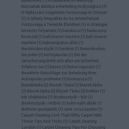
építéséhez
(
1
)
A mobiltelefon webshop
kulcsainak átadása a Marketing Királysághoz
(
1
)
A Nyílászáró Szigetelés Fontossága és Előnyei
(
1
)
A Sírhely Megváltás és Az Urnasírhelyek
Fontossága a Temetők Életében
(
1
)
A stratégiai
tervezés folyamata
(
1
)
babakocsi
(
1
)
badacsony
borászat
(
1
)
ballcleaner machine
(
1
)
ball cleaner
machine
(
1
)
balmazújváros állás
(
1
)
Bandázskesztyűk
(
1
)
barátok
(
1
)
Beeindrucken
Sie jeden
(
1
)
befolyásolás
(
1
)
Bei der
Versicherung dreht sich alles um Sicherheit.
Erfahren Sie
(
1
)
besen
(
1
)
beton ragasztó
(
1
)
Bewährte Ratschläge zur Behebung Ihrer
Autóápolás probleme
(
1
)
biomassza
(
1
)
blazektáska
(
2
)
Blazek Táska
(
1
)
blazek táska
(
2
)
Blazek táska
(
2
)
blazek Táska
(
2
)
bobber
(
1
)
bőr oldaltáska
(
1
)
Boxkesztyűk - Bőr
(
1
)
Boxkesztyűk - Műbőr
(
1
)
bukó nyíló ablak
(
1
)
Bullrent sportautók
(
1
)
cane corso kaufen
(
1
)
Carpet Cleaning Cork That Filthy Carpet With
These Tips And Tricks
(
1
)
Carpet cleaning
London
(
1
)
Carpet Cleaning Tips For Choosing