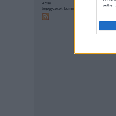
Atom
authenti
bejegyzések
,
kommentek