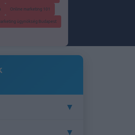
a
Online marketing 101
Marketing ügynökség Budapest
k
▼
▼