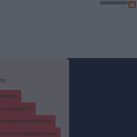
ity.
inképítés
os a linképítés?
inképítés lépésről lépésre
nökség – A linképítés előnyei